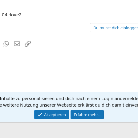
9.04 :love2
Du musst dich einloggen
est
Tumblr
WhatsApp
E-Mail
Link
nhalte zu personalisieren und dich nach einem Login angemeldet 
Kontakt
Nutzun
e weitere Nutzung unserer Webseite erklärst du dich damit einve
®
Community platform by XenForo
Akzeptieren
Erfahre mehr…
© 2010-2026 XenForo Ltd.