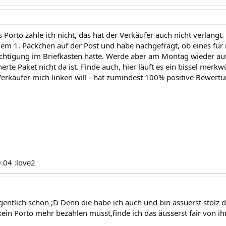
 Porto zahle ich nicht, das hat der Verkäufer auch nicht verlangt.
 dem 1. Päckchen auf der Post und habe nachgefragt, ob eines für 
chtigung im Briefkasten hatte. Werde aber am Montag wieder auf
erte Paket nicht da ist. Finde auch, hier läuft es ein bissel merkw
Verkäufer mich linken will - hat zumindest 100% positive Bewert
9.04 :love2
igentlich schon ;D Denn die habe ich auch und bin ässuerst stolz
ein Porto mehr bezahlen musst,finde ich das äusserst fair von ih