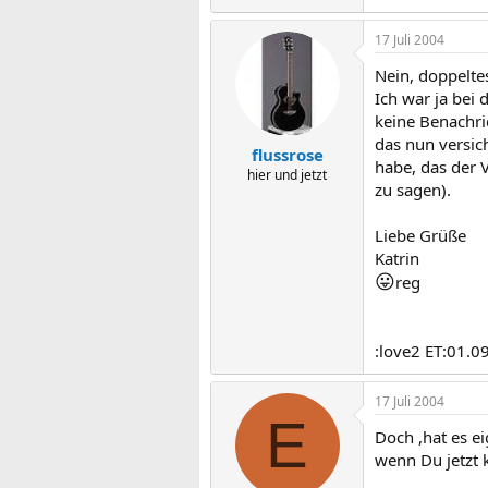
17 Juli 2004
Nein, doppeltes
Ich war ja bei
keine Benachri
das nun versich
flussrose
habe, das der 
hier und jetzt
zu sagen).
Liebe Grüße
Katrin
😛
reg
:love2 ET:01.0
17 Juli 2004
E
Doch ,hat es e
wenn Du jetzt k