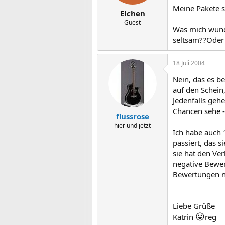
Meine Pakete s
Elchen
Guest
Was mich wunde
seltsam??Oder
18 Juli 2004
Nein, das es b
auf den Schei
Jedenfalls geh
Chancen sehe -
flussrose
hier und jetzt
Ich habe auch 
passiert, das s
sie hat den Ver
negative Bewer
Bewertungen nic
Liebe Grüße
😛
Katrin
reg