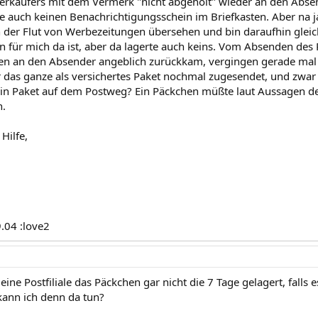
rkäufers mit dem Vermerk "nicht abgeholt" wieder an den Absend
 auch keinen Benachrichtigungsschein im Briefkasten. Aber na ja,
n der Flut von Werbezeitungen übersehen und bin daraufhin gleich
n für mich da ist, aber da lagerte auch keins. Vom Absenden des
n an den Absender angeblich zurückkam, vergingen gerade mal 7 
das ganze als versichertes Paket nochmal zugesendet, und zwar 
in Paket auf dem Postweg? Ein Päckchen müßte laut Aussagen d
n.
Hilfe,
9.04 :love2
ine Postfiliale das Päckchen gar nicht die 7 Tage gelagert, falls
 kann ich denn da tun?