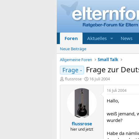
Foren
Aktuelles
News
Neue Beiträge
Allgemeine Foren
Small Talk
Frage zur Deu
Frage -
E
E
flussrose
16 Juli 2004
r
r
s
s
16 Juli 2004
t
t
Hallo,
e
e
l
l
l
l
weiß jemand, w
e
t
wurde?
flussrose
r
a
m
hier und jetzt
Habe da nämlic