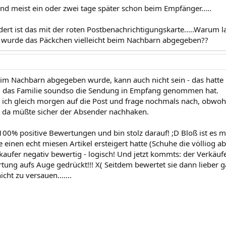
nd meist ein oder zwei tage später schon beim Empfänger.....
rt ist das mit der roten Postbenachrichtigungskarte.....Warum la
 wurde das Päckchen vielleicht beim Nachbarn abgegeben??
eim Nachbarn abgegeben wurde, kann auch nicht sein - das hatte
n, das Familie soundso die Sendung in Empfang genommen hat.
e ich gleich morgen auf die Post und frage nochmals nach, obwoh
 da müßte sicher der Absender nachhaken.
100% positive Bewertungen und bin stolz darauf! ;D Bloß ist es
ie einen echt miesen Artikel ersteigert hatte (Schuhe die völliog 
kaufer negativ bewertig - logisch! Und jetzt kommts: der Verkäufe
tung aufs Auge gedrückt!!! X( Seitdem bewertet sie dann lieber 
ht zu versauen.......