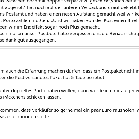
as Päckchen nochmal doppelt verpackt zu geschickt,sprich der a
cht abgeholt" hat noch auf der unteren Verpackung drauf geklebt.
ns Postamt und haben einen riesen Aufstand gemacht,weil wir k
t Porto zahlen mußten....Und wir haben von der Post einen Bri
n wir im Endeffekt sogar noch Plus gemacht.
ach mal an unser Postbote hatte vergessen uns die Benachrichtig
ttseidank gut ausgegangen.
m auch die Erfahrung machen dürfen, dass ein Postpaket nicht i
ber die Post versandtes Paket hat 5 Tage benötigt.
käufer doppeltes Porto haben wollen, dann würde ich mir auf jeden
 Päckchens schicken lassen.
kommen, dass Verkäufer so gerne mal ein paar Euro rausholen, weil
as es einbringen sollte.