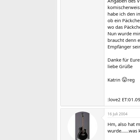
Angaben des Ve
komischerweise
habe ich den i
ob ein Päckche
wo das Päckche
Nun wurde mir 
braucht denn e
Empfänger sei
Danke für Eure 
liebe Grüße
😛
Katrin
reg
:love2 ET:01.0
16 Juli 2004
Hm, also hat me
wurde......was