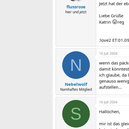
Jetzt hat der e
flussrose
hier und jetzt
Liebe Grüße
😛
Katrin
reg
:love2 ET:01.0
16 Juli 2004
N
wenn das päckc
damit könntest
ich glaube, da
genauso wenig 
Nebelwolf
aufstellen...
Namhaftes Mitglied
16 Juli 2004
S
Hallöchen,
mir ist das gl