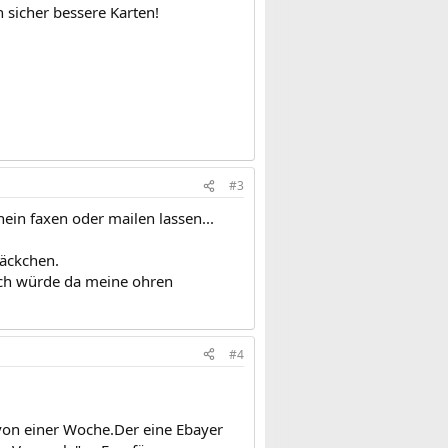
h sicher bessere Karten!
#3
ein faxen oder mailen lassen...
päckchen.
 ich würde da meine ohren
#4
 von einer Woche.Der eine Ebayer