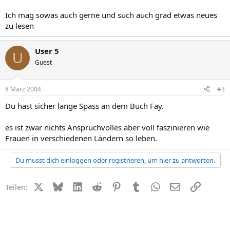
Ich mag sowas auch gerne und such auch grad etwas neues
zu lesen
User 5
U
Guest
8 März 2004
#3
Du hast sicher lange Spass an dem Buch Fay.
es ist zwar nichts Anspruchvolles aber voll faszinieren wie
Frauen in verschiedenen Ländern so leben.
Du musst dich einloggen oder registrieren, um hier zu antworten.
X (Twitter)
Bluesky
LinkedIn
Reddit
Pinterest
Tumblr
WhatsApp
E-Mail
Link
Teilen: