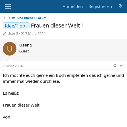
Anmelden
Registrieren
Film- und Bücher-Forum
Frauen dieser Welt !
Idee/Tipp -
E
E
User 5
7 März 2004
r
r
s
s
User 5
U
t
t
Guest
e
e
l
l
l
l
7 März 2004
#1
e
t
r
a
Ich möchte euch gerne ein Buch empfehlen das ich gerne und
m
immer mal wieder durchlese.
Es heißt:
Frauen dieser Welt
von