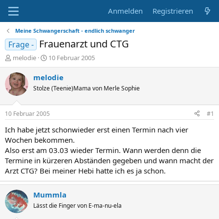
Anmelden
Registrieren
Meine Schwangerschaft - endlich schwanger
Frauenarzt und CTG
Frage -
E
E
melodie
10 Februar 2005
r
r
s
s
melodie
t
t
Stolze (Teenie)Mama von Merle Sophie
e
e
l
l
l
l
10 Februar 2005
#1
e
t
r
a
Ich habe jetzt schonwieder erst einen Termin nach vier
m
Wochen bekommen.
Also erst am 03.03 wieder Termin. Wann werden denn die
Termine in kürzeren Abständen gegeben und wann macht der
Arzt CTG? Bei meiner Hebi hatte ich es ja schon.
Mummla
Lässt die Finger von E-ma-nu-ela