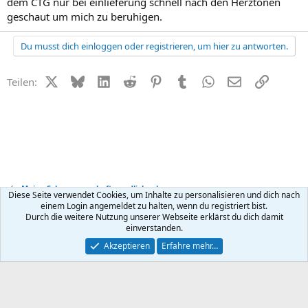
dem CTG nur bei einlieferung schnell nach den Herztönen
geschaut um mich zu beruhigen.
Du musst dich einloggen oder registrieren, um hier zu antworten.
X (Twitter)
Bluesky
LinkedIn
Reddit
Pinterest
Tumblr
WhatsApp
E-Mail
Link
Teilen:
Meine Schwangerschaft - endlich schwanger
Diese Seite verwendet Cookies, um Inhalte zu personalisieren und dich nach
einem Login angemeldet zu halten, wenn du registriert bist.
Durch die weitere Nutzung unserer Webseite erklärst du dich damit
Kontakt
Nutzungsbedingungen
Datenschutz
Hilfe
R
einverstanden.
S
S
®
Community platform by XenForo
© 2010-2026 XenForo Ltd.
Akzeptieren
Erfahre mehr…