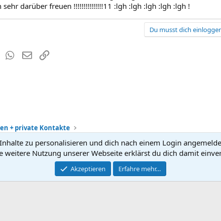
ehr darüber freuen !!!!!!!!!!!!!!!11 :lgh :lgh :lgh :lgh :lgh !
Du musst dich einloggen
est
Tumblr
WhatsApp
E-Mail
Link
en + private Kontakte
nhalte zu personalisieren und dich nach einem Login angemeldet 
Kontakt
Nutzun
e weitere Nutzung unserer Webseite erklärst du dich damit einve
®
Community platform by XenForo
Akzeptieren
Erfahre mehr…
© 2010-2026 XenForo Ltd.