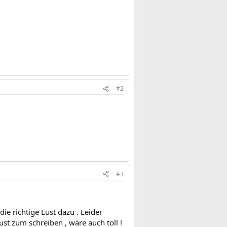
#2
#3
ie richtige Lust dazu . Leider
st zum schreiben , wäre auch toll !