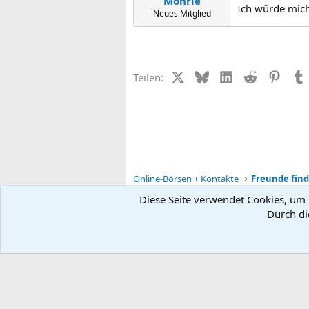
Mohrle
Ich würde mich s
Neues Mitglied
X (Twitter)
Bluesky
LinkedIn
Reddit
Pinter
Teilen:
Online-Börsen + Kontakte
Freunde find
Diese Seite verwendet Cookies, um I
Durch di