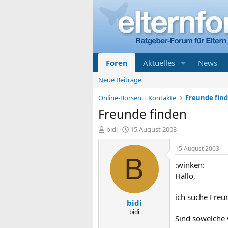
Foren
Aktuelles
News
Neue Beiträge
Online-Börsen + Kontakte
Freunde find
Freunde finden
E
E
bidi
15 August 2003
r
r
s
s
15 August 2003
t
t
B
:winken:
e
e
l
l
Hallo,
l
l
e
t
ich suche Freu
bidi
r
a
m
bidi
Sind sowelche