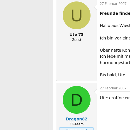
27 Februar 2007
U
Freunde find
Hallo aus Wie
Ute 73
Ich bin vor ei
Guest
Über nette Kon
Ich lebe mit m
hormongestör
Bis bald, Ute
27 Februar 2007
D
Ute: eröffne e
Dragon82
EF-Team