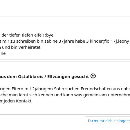
n
 der tiefen tiefen eifel! :bye:
it mir zu schreiben bin sabine 37jahre habe 3 kinder(flo 17j,leo
 und bin verheiratet.
ine
🙂
aus dem Ostalbkreis / Ellwangen gesucht
hrigen Eltern mit 2jährigem Sohn suchen Freundschaften aus n
sache man lernt sich kennen und kann was gemeinsam unternehm
r jeden Kontakt.
Du musst dich einloggen