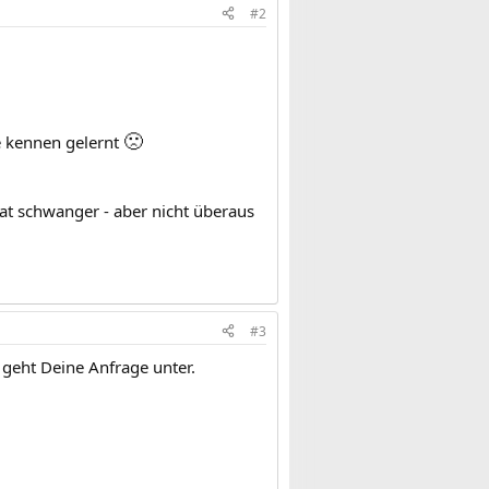
#2
🙁
e kennen gelernt
t schwanger - aber nicht überaus
#3
 geht Deine Anfrage unter.