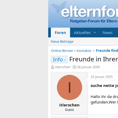
Foren
Aktuelles
News
Neue Beiträge
Online-Börsen + Kontakte
Freunde find
Freunde in Ihrer
Info -
E
E
itlerschen
28 Januar 2005
r
r
s
s
28 Januar 2005
t
t
I
suche nette j
e
e
l
l
l
l
Hallo ihr da dr
e
t
gefunden.Wer k
itlerschen
r
a
m
Guest