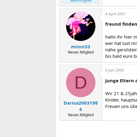
Teammitglied
4 April 2007
freund finde
hallo ihr hier in
wer hat lust m
minni33
nähe gerolstein
Neues Mitglied
bis bald eure b
9 Juni 2009
D
Junge Eltern 
Wir 21 & 25jä
Kinder, haupt
Darius2003198
Freuen uns übe
4
Neues Mitglied