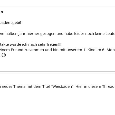
en
sbaden :geb6
nem halben Jahr hierher gezogen und habe leider noch keine Leut
takte würde ich mich sehr freuen!!!
einem Freund zusammen und bin mit unserem 1. Kind im 6. Mona
😉
t
in neues Thema mit dem Titel "Wiesbaden". Hier in diesem Thread