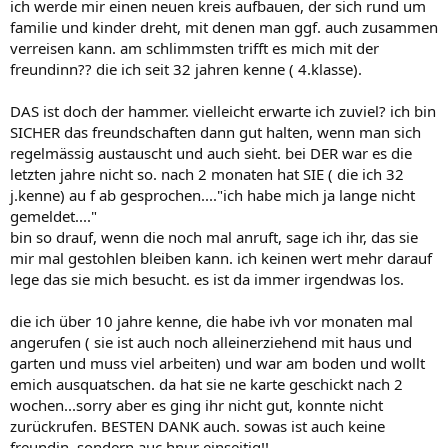
ich werde mir einen neuen kreis aufbauen, der sich rund um
familie und kinder dreht, mit denen man ggf. auch zusammen
verreisen kann. am schlimmsten trifft es mich mit der
freundinn?? die ich seit 32 jahren kenne ( 4.klasse).
DAS ist doch der hammer. vielleicht erwarte ich zuviel? ich bin
SICHER das freundschaften dann gut halten, wenn man sich
regelmässig austauscht und auch sieht. bei DER war es die
letzten jahre nicht so. nach 2 monaten hat SIE ( die ich 32
j.kenne) au f ab gesprochen...."ich habe mich ja lange nicht
gemeldet...."
bin so drauf, wenn die noch mal anruft, sage ich ihr, das sie
mir mal gestohlen bleiben kann. ich keinen wert mehr darauf
lege das sie mich besucht. es ist da immer irgendwas los.
die ich über 10 jahre kenne, die habe ivh vor monaten mal
angerufen ( sie ist auch noch alleinerziehend mit haus und
garten und muss viel arbeiten) und war am boden und wollt
emich ausquatschen. da hat sie ne karte geschickt nach 2
wochen...sorry aber es ging ihr nicht gut, konnte nicht
zurückrufen. BESTEN DANK auch. sowas ist auch keine
freundin, sondern auc hnur einseitig!!