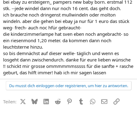
bei ebay zu ersteigern_ pampers new baby born. erstmal 112
stk. --jede windel dann nur noch 16 cent. das geht doch.
ich brauche noch dringenst mullwindeln oder molton
windeln. aber die gehen bei ebay ja nur für 1 euro das stück
weg- frech- auch noc hfür gebraucht-
die kinderzimmerlampe hat sven eben noch angebracht- so
ein riesenmond 1,20 meter. da kommen dann noch
leuchtsterne hinzu.
so bis demnächst auf dieser welle- täglich und wenn es
losgeht dann zwischendurch. danke für eure lieben wünsche
!! schickt mir grosse ommmmmmsssss für die sanfte + rasche
geburt, das hilft immer! hab ich mir sagen lassen
Du musst dich einloggen oder registrieren, um hier zu antworten.
X (Twitter)
Bluesky
LinkedIn
Reddit
Pinterest
Tumblr
WhatsApp
E-Mail
Link
Teilen: