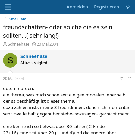
Anmelden
Registrieren
Small Talk
freundschaften- oder solche die es sein
sollten...( sehr lang!)
E
E
Schneehase
20 Mai 2004
r
r
s
s
Schneehase
S
t
t
Aktives Mitglied
e
e
l
l
l
l
20 Mai 2004
#1
e
t
r
a
guten morgen,
m
ein thema, was mich schon seit einigen monaten innerhalb
der ss beschäftigt ist dieses thema.
dazu zählen insb. meine 3 freundinnen, denen ich momentan
sehr zweifelhaft gegenüber stehe- sozusagen- garnicht mehr.
eine kenne ich seit etwas über 30 jahren( 2 kinder
23+16).eine seit über 20 (1kind 4)und die andere über