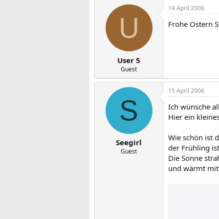
14 April 2006
U
Frohe Ostern S
User 5
Guest
15 April 2006
S
Ich wünsche all
Hier ein kleine
Wie schön ist d
Seegirl
der Frühling is
Guest
Die Sonne stra
und wärmt mit 