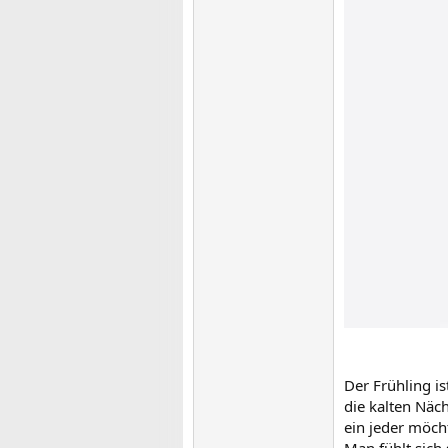
Der Frühling i
die kalten Näch
ein jeder möch
Man fühlt sich 