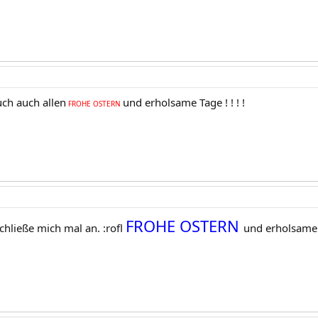
ch auch allen
und erholsame Tage ! ! ! !
FROHE OSTERN
FROHE OSTERN
schließe mich mal an. :rofl
und erholsame T