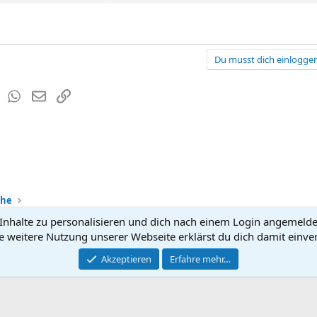
Du musst dich einloggen
est
Tumblr
WhatsApp
E-Mail
Link
che
nhalte zu personalisieren und dich nach einem Login angemeldet 
Kontakt
Nutzun
e weitere Nutzung unserer Webseite erklärst du dich damit einve
®
Community platform by XenForo
Akzeptieren
Erfahre mehr…
© 2010-2026 XenForo Ltd.