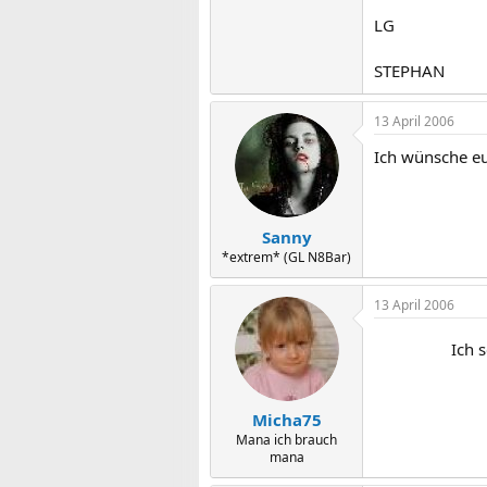
LG
STEPHAN
13 April 2006
Ich wünsche eu
Sanny
*extrem* (GL N8Bar)
13 April 2006
Ich 
Micha75
Mana ich brauch
mana