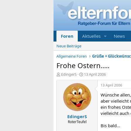
Foren
Aktuelles
News
Neue Beiträge
Allgemeine Foren
Grüße + Glückwüns
Frohe Ostern.....
E
E
EdingerS
13 April 2006
r
r
s
s
13 April 2006
t
t
Wünsche allen,
e
e
l
l
aber vielleicht
l
l
ein frohes Ost
e
t
vielleicht auch
EdingerS
r
a
m
RoterTeufel
Bis bald...