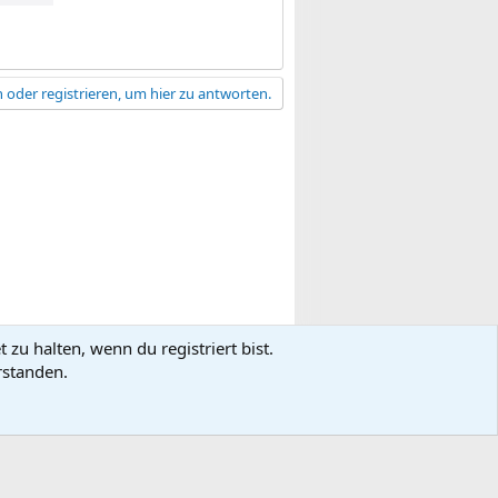
 oder registrieren, um hier zu antworten.
zu halten, wenn du registriert bist.
gsbedingungen
Datenschutz
Hilfe
R
rstanden.
S
S