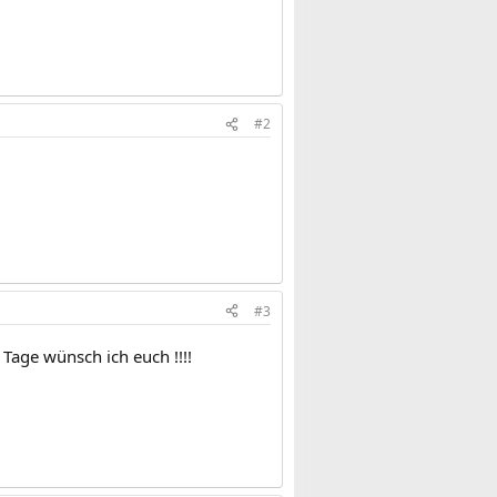
#2
#3
age wünsch ich euch !!!!​