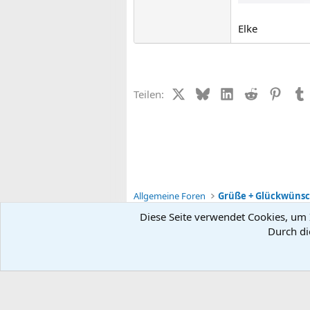
Elke
X (Twitter)
Bluesky
LinkedIn
Reddit
Pinter
Teilen:
Allgemeine Foren
Grüße + Glückwüns
Diese Seite verwendet Cookies, um I
Durch di