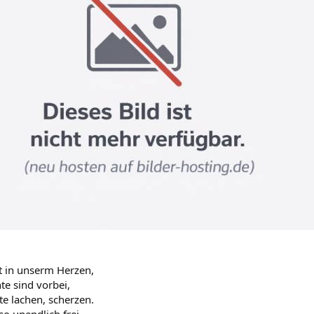
st in unserm Herzen,
te sind vorbei,
te lachen, scherzen.
so unendlich frei.