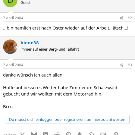
Guest
7 April 2004
#2
...bin nämlich erst nach Oster wieder auf der Arbeit...ätsch...!
biene38
immer auf einer Berg- und Talfahrt
7 April 2004
#3
danke wünsch ich auch allen.
Hoffe auf besseres Wetter habe Zimmer im Scharzwald
gebucht und wir wollten mit dem Motorrad hin.
Brrr....
Du musst dich einloggen oder registrieren, um hier zu antworten.
X (Twitter)
Bluesky
LinkedIn
Reddit
Pinterest
Tumblr
WhatsApp
E-Mail
Link
Teilen: