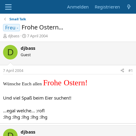
Anmelden
Registrieren
Small Talk
Frohe Ostern...
Freu -
E
E
djbass
7 April 2004
r
r
s
s
djbass
D
t
t
Guest
e
e
l
l
l
l
7 April 2004
#1
e
t
r
a
Frohe Ostern!
Wünsche Euch allen
m
Und viel Spaß beim Eier suchen!!
...egal welche... :rofl
:lhg :lhg :lhg :lhg :lhg
djbass
D