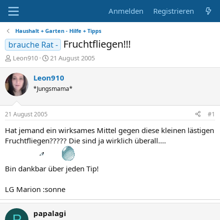
Anmelden
Registrieren
Haushalt + Garten - Hilfe + Tipps
Fruchtfliegen!!!
brauche Rat -
E
E
Leon910
21 August 2005
r
r
s
s
Leon910
t
t
*Jungsmama*
e
e
l
l
l
l
21 August 2005
#1
e
t
r
a
Hat jemand ein wirksames Mittel gegen diese kleinen lästigen
m
Fruchtfliegen????? Die sind ja wirklich überall....
Bin dankbar über jeden Tip!
LG Marion :sonne
papalagi
P