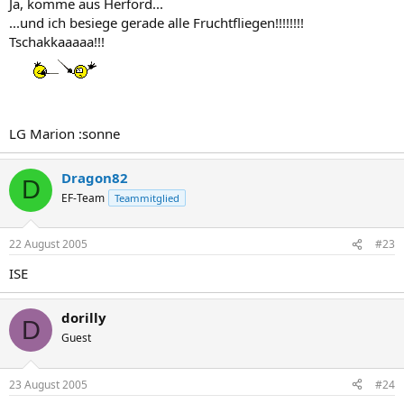
Ja, komme aus Herford...
...und ich besiege gerade alle Fruchtfliegen!!!!!!!!
Tschakkaaaaa!!!
LG Marion :sonne
Dragon82
D
EF-Team
Teammitglied
22 August 2005
#23
ISE
dorilly
D
Guest
23 August 2005
#24