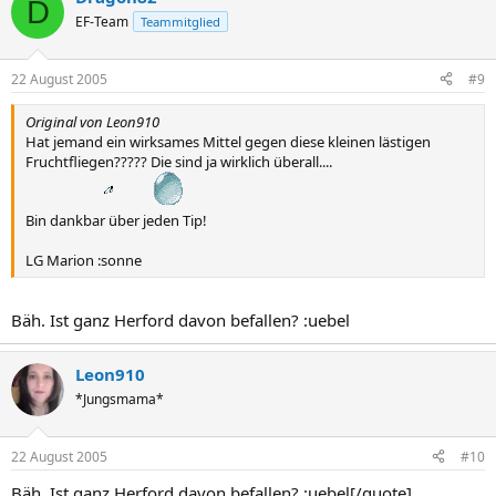
D
EF-Team
Teammitglied
22 August 2005
#9
Original von Leon910
Hat jemand ein wirksames Mittel gegen diese kleinen lästigen
Fruchtfliegen????? Die sind ja wirklich überall....
Bin dankbar über jeden Tip!
LG Marion :sonne
Bäh. Ist ganz Herford davon befallen? :uebel
Leon910
*Jungsmama*
22 August 2005
#10
Bäh. Ist ganz Herford davon befallen? :uebel[/quote]