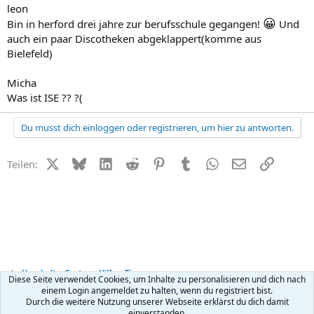
leon
😀
Bin in herford drei jahre zur berufsschule gegangen!
Und
auch ein paar Discotheken abgeklappert(komme aus
Bielefeld)
Micha
Was ist ISE ?? ?(
Du musst dich einloggen oder registrieren, um hier zu antworten.
X (Twitter)
Bluesky
LinkedIn
Reddit
Pinterest
Tumblr
WhatsApp
E-Mail
Link
Teilen:
Haushalt + Garten - Hilfe + Tipps
Diese Seite verwendet Cookies, um Inhalte zu personalisieren und dich nach
einem Login angemeldet zu halten, wenn du registriert bist.
Durch die weitere Nutzung unserer Webseite erklärst du dich damit
Kontakt
Nutzungsbedingungen
Datenschutz
Hilfe
R
einverstanden.
S