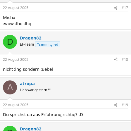
22 August 2005
#17
Micha
:wow :lhg :lhg
Dragon82
D
EF-Team
Teammitglied
22 August 2005
#18
nicht :lhg sondern :uebel
atropa
A
Lieb war gestern !!!
22 August 2005
#19
Du sprichst da aus Erfahrung,richtig? ;D
Dragon82