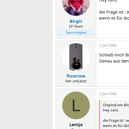
die Frage ist :
wenn es für di
Birgit
EF-Team
Teammitglied
2 Juni 2006
Schließ mich Bi
Genau aus den 
flussrose
hier und jetzt
2 Juni 2006
L
Original von Bir
Hey Leni,
die Frage ist :
Lenija
wenn es für di