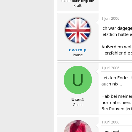
In der Ruhe liegt die
Kraft.
1 Juni 2006
ich war dagege
letztlich hätte
Außerdem wollt
eva.m.p
Herzfehler die
Pause
1 Juni 2006
U
Letzten Endes 
auch nix...
Hab bei meinem
User4
normal schien..
Guest
Bei Rouven Jér
1 Juni 2006
Hey Leni,