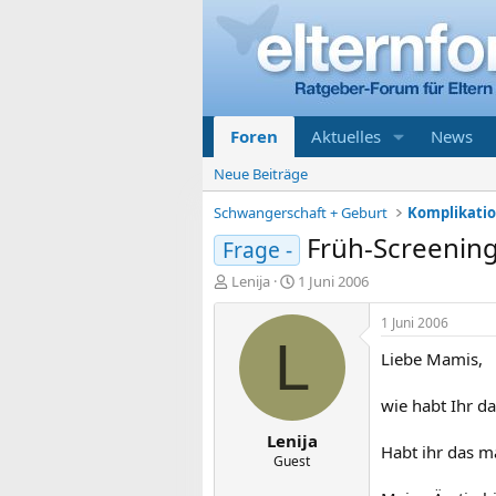
Foren
Aktuelles
News
Neue Beiträge
Schwangerschaft + Geburt
Früh-Screening 
Frage -
E
E
Lenija
1 Juni 2006
r
r
s
s
1 Juni 2006
t
t
L
Liebe Mamis,
e
e
l
l
l
l
wie habt Ihr d
e
t
Lenija
r
a
Habt ihr das m
m
Guest