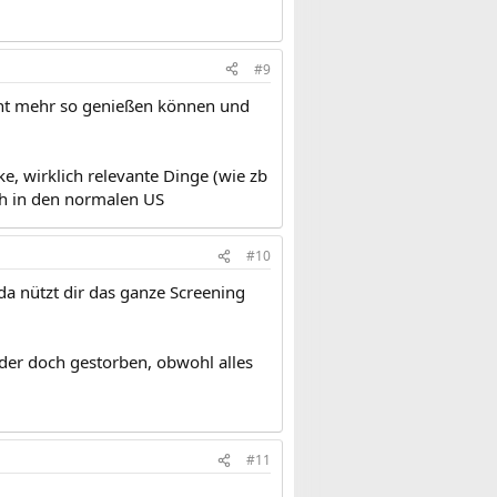
#9
icht mehr so genießen können und
e, wirklich relevante Dinge (wie zb
ch in den normalen US
#10
a nützt dir das ganze Screening
ider doch gestorben, obwohl alles
#11