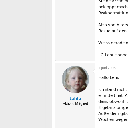
Meine Ärztin b
bekloppt machen
Risikoermittlun
Also von Alter
Bezug auf den E
Weiss gerade ni
LG Leni :sonne
1 Juni 2006
Hallo Leni,
ich stand nich
ermittelt hat.
tafda
dass, obwohl i
Aktives Mitglied
Ergebnis umgeh
Außerdem gibt 
Wochen wegen n