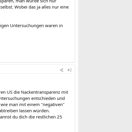
 sparen, man würde sich nur
selbst. Wobei das ja alles nur eine
erigen Untersuchungen waren in
#2
ären US die Nackentransparenz mit
 Untersuchungen entschieden und
, wie man mit einem "negativen"
abtreiben lassen würden.
annst du dich die restlichen 25