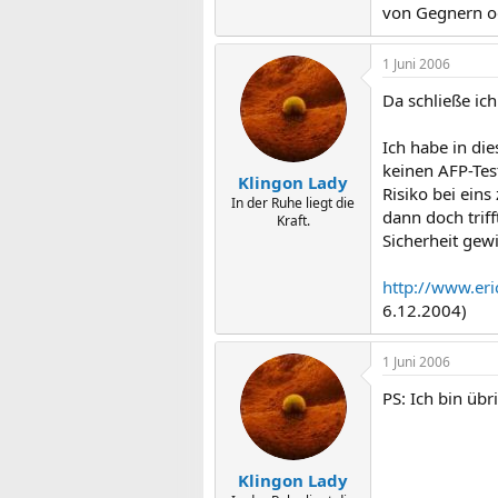
von Gegnern od
1 Juni 2006
Da schließe ic
Ich habe in di
keinen AFP-Tes
Klingon Lady
Risiko bei eins
In der Ruhe liegt die
dann doch triff
Kraft.
Sicherheit ge
http://www.er
6.12.2004)
1 Juni 2006
PS: Ich bin übr
Klingon Lady