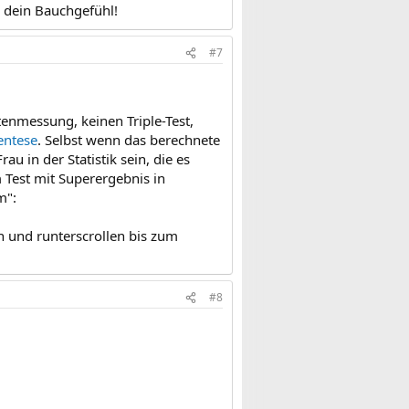
 dein Bauchgefühl!
#7
enmessung, keinen Triple-Test,
entese
. Selbst wenn das berechnete
u in der Statistik sein, die es
em Test mit Superergebnis in
m":
n und runterscrollen bis zum
#8