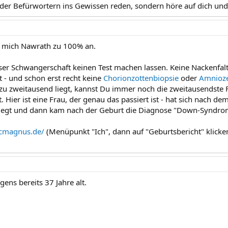
er Befürwortern ins Gewissen reden, sondern höre auf dich und
h mich Nawrath zu 100% an.
eser Schwangerschaft keinen Test machen lassen. Keine Nackenfalt
t - und schon erst recht keine
Chorionzottenbiopsie
oder
Amnioz
 zu zweitausend liegt, kannst Du immer noch die zweitausendste Fra
t. Hier ist eine Frau, der genau das passiert ist - hat sich nach d
wiegt und dann kam nach der Geburt die Diagnose "Down-Syndro
icmagnus.de/
(Menüpunkt "Ich", dann auf "Geburtsbericht" klicke
igens bereits 37 Jahre alt.