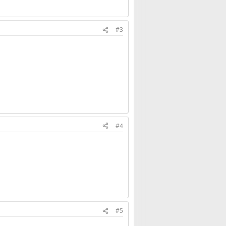
#3
#4
#5