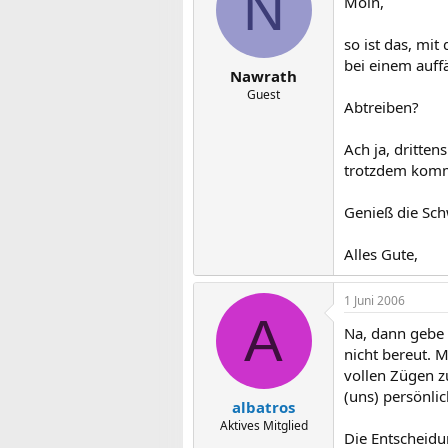
N
Moin,
so ist das, mit
bei einem auff
Nawrath
Guest
Abtreiben?
Ach ja, dritte
trotzdem kommt
Genieß die Sch
Alles Gute,
1 Juni 2006
A
Na, dann gebe 
nicht bereut. 
vollen Zügen z
(uns) persönlic
albatros
Aktives Mitglied
Die Entscheidu