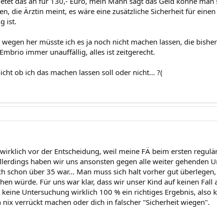
ietet das an für 130,- Euro, mein Mann sagt das Geld könne man
, die Ärztin meint, es wäre eine zusätzliche Sicherheit für einen 
g ist.
s wegen her müsste ich es ja noch nicht machen lassen, die bish
mbrio immer unauffällig, alles ist zeitgerecht.
cht ob ich das machen lassen soll oder nicht... ?(
t wirklich vor der Entscheidung, weil meine FÄ beim ersten regul
 Allerdings haben wir uns ansonsten gegen alle weiter gehenden
ch schon über 35 war... Man muss sich halt vorher gut überlegen
en würde. Für uns war klar, dass wir unser Kind auf keinen Fall 
keine Untersuchung wirklich 100 % ein richtiges Ergebnis, also k
ix verrückt machen oder dich in falscher "Sicherheit wiegen".