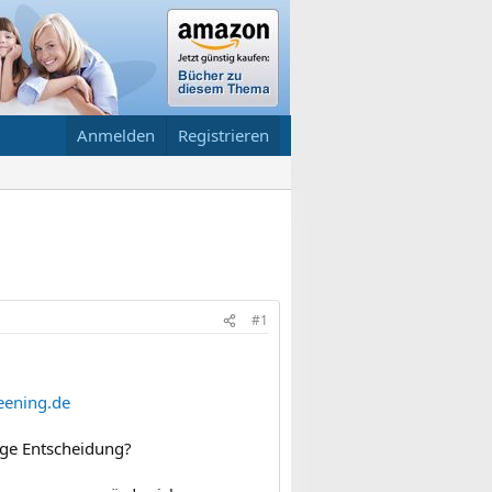
Anmelden
Registrieren
#1
eening.de
ige Entscheidung?