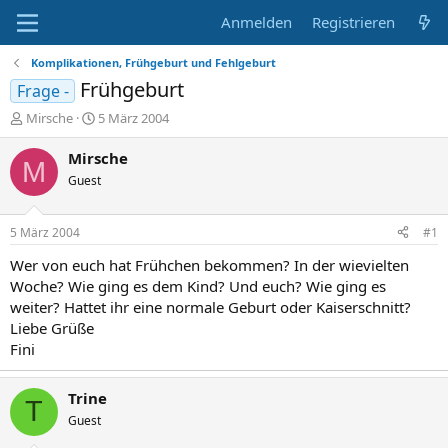
Anmelden
Registrieren
Komplikationen, Frühgeburt und Fehlgeburt
Frühgeburt
Frage -
E
E
Mirsche
5 März 2004
r
r
s
s
Mirsche
M
t
t
Guest
e
e
l
l
l
l
5 März 2004
#1
e
t
r
a
Wer von euch hat Frühchen bekommen? In der wievielten
m
Woche? Wie ging es dem Kind? Und euch? Wie ging es
weiter? Hattet ihr eine normale Geburt oder Kaiserschnitt?
Liebe Grüße
Fini
Trine
T
Guest