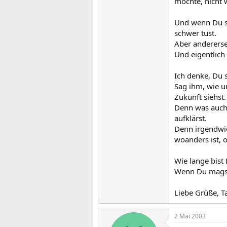
möchte, nicht 
Und wenn Du sc
schwer tust.
Aber anderersei
Und eigentlich
Ich denke, Du s
Sag ihm, wie u
Zukunft siehst.
Denn was auch i
aufklärst.
Denn irgendwie
woanders ist, 
Wie lange bist
Wenn Du magst
Liebe Grüße, T
2 Mai 2003