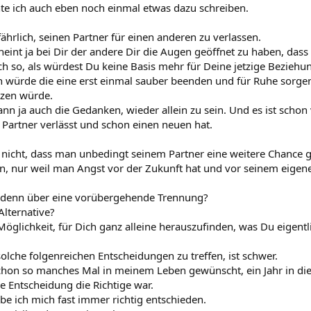
te ich auch eben noch einmal etwas dazu schreiben.
fährlich, seinen Partner für einen anderen zu verlassen.
heint ja bei Dir der andere Dir die Augen geöffnet zu haben, dass
ich so, als würdest Du keine Basis mehr für Deine jetzige Beziehu
ch würde die eine erst einmal sauber beenden und für Ruhe sorgen
rzen würde.
ann ja auch die Gedanken, wieder allein zu sein. Und es ist schon
Partner verlässt und schon einen neuen hat.
 nicht, dass man unbedingt seinem Partner eine weitere Chance
en, nur weil man Angst vor der Zukunft hat und vor seinem eigen
 denn über eine vorübergehende Trennung?
Alternative?
 Möglichkeit, für Dich ganz alleine herauszufinden, was Du eigentl
olche folgenreichen Entscheidungen zu treffen, ist schwer.
chon so manches Mal in meinem Leben gewünscht, ein Jahr in di
e Entscheidung die Richtige war.
be ich mich fast immer richtig entschieden.