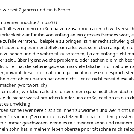
wir seit 2 jahren und ein bißchen...
h trennen möchte / muss???
äuft alles zu einem großen batzen zusammen aber ich will versuch
ehrlichkeit war für ihn von anfang an ein grosses fremdes wort, e
e zufälle verraten... beispiele zu bringen ist hier recht schwierig o
 frauen ging es im endeffekt um alles was sein leben angeht, ni
en zu sehen und die wahrheit zu sprechen, tja am anfang sieht m
 der zeit... über irgendwelche probleme, oder sachen die mich bed
ch... er hat die seltene gabe sich so viele falsche informationen
hen,obwohl diese informationen gar nicht in diesem gespräch stec
 ihn nicht ob er unarten hat oder nicht... er ist nicht bereit diese
u machen (wortwörtlich)
in sohn, wir leben alle drei unter einem ganz niedlichen dach 
wie du sicher weisst brauchen kinder uns große, egal ob es nun der 
 es unwichtig...
en schnell wer bereit ist sich ihnen zu widmen und wer nicht und 
ner "beziehung" zu ihm zu...das letzendlich hat mir den grösste
mir immer geschworen, wenn es mit meinem sohn und meinem par
. mein sohn hat in meinem leben oberste priorität (ohne mich selb