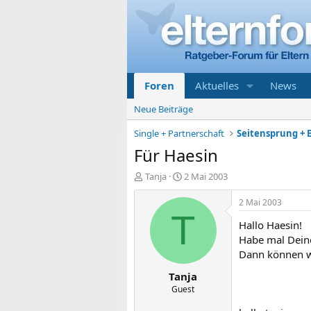
Foren
Aktuelles
News
Neue Beiträge
Single + Partnerschaft
Seitensprung + E
Für Haesin
E
E
Tanja
2 Mai 2003
r
r
s
s
2 Mai 2003
t
t
T
Hallo Haesin!
e
e
l
l
Habe mal Deinen
l
l
Dann können wi
e
t
Tanja
r
a
m
Guest