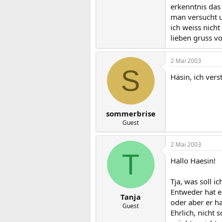
erkenntnis das 
man versucht u
ich weiss nich
lieben gruss v
2 Mai 2003
S
Häsin, ich vers
sommerbrise
Guest
2 Mai 2003
T
Hallo Haesin!
Tja, was soll i
Entweder hat es
Tanja
oder aber er ha
Guest
Ehrlich, nicht