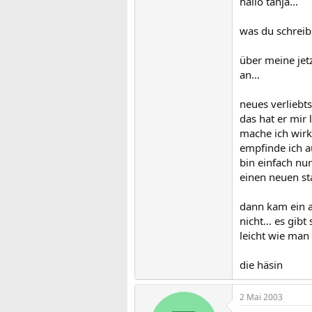
hallo tanja...
was du schrei
über meine jet
an...
neues verliebt
das hat er mir
mache ich wirkl
empfinde ich au
bin einfach nu
einen neuen sta
dann kam ein a
nicht... es gib
leicht wie man e
die häsin
2 Mai 2003