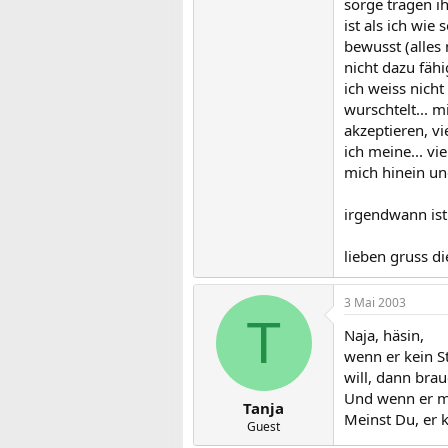
sorge tragen i
ist als ich wie
bewusst (alles
nicht dazu fäh
ich weiss nich
wurschtelt... m
akzeptieren, vi
ich meine... vi
mich hinein und
irgendwann ist
lieben gruss di
3 Mai 2003
T
Naja, häsin,
wenn er kein St
will, dann bra
Und wenn er mi
Tanja
Meinst Du, er 
Guest