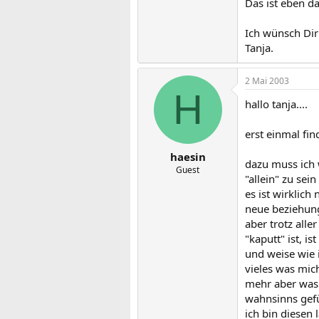
Das ist eben d
Ich wünsch Dir
Tanja.
2 Mai 2003
H
hallo tanja....
erst einmal fin
haesin
dazu muss ich 
Guest
"allein" zu sein
es ist wirklich
neue beziehung
aber trotz all
"kaputt" ist, is
und weise wie i
vieles was mic
mehr aber was 
wahnsinns gefü
ich bin diesen