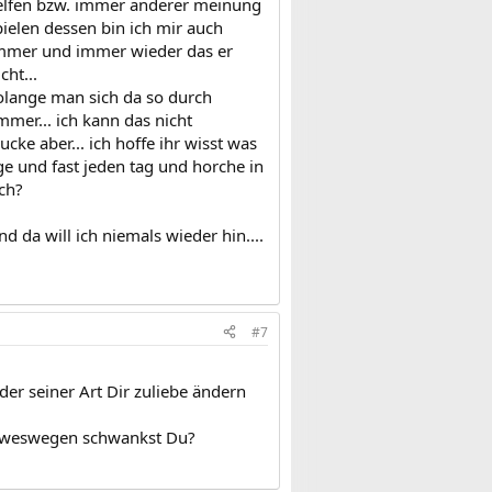
 helfen bzw. immer anderer meinung
pielen dessen bin ich mir auch
immer und immer wieder das er
ht...
solange man sich da so durch
mmer... ich kann das nicht
ucke aber... ich hoffe ihr wisst was
ange und fast jeden tag und horche in
ich?
 da will ich niemals wieder hin....
#7
der seiner Art Dir zuliebe ändern
h, weswegen schwankst Du?