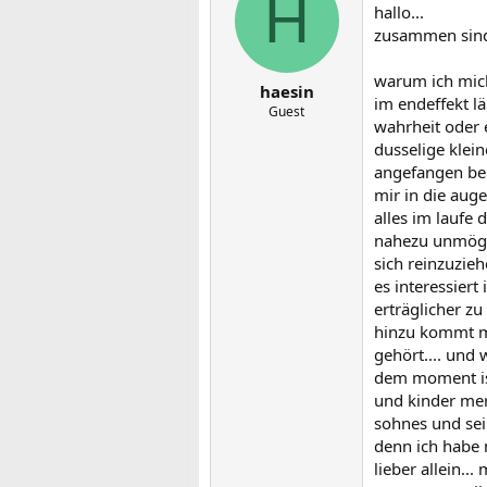
H
hallo...
zusammen sind 
warum ich mic
haesin
im endeffekt l
Guest
wahrheit oder 
dusselige klein
angefangen bei
mir in die aug
alles im laufe
nahezu unmögli
sich reinzuzie
es interessiert
erträglicher z
hinzu kommt me
gehört.... und 
dem moment ist
und kinder merk
sohnes und sei
denn ich habe 
lieber allein..