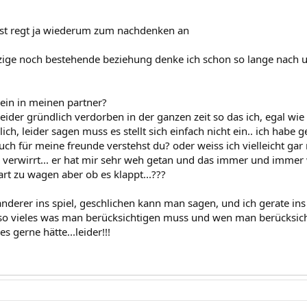
bst regt ja wiederum zum nachdenken an
zige noch bestehende beziehung denke ich schon so lange nach u
sein in meinen partner?
 leider gründlich verdorben in der ganzen zeit so das ich, egal w
ich, leider sagen muss es stellt sich einfach nicht ein.. ich habe g
ch für meine freunde verstehst du? oder weiss ich vielleicht gar 
r verwirrt... er hat mir sehr weh getan und das immer und immer w
rt zu wagen aber ob es klappt...???
nderer ins spiel, geschlichen kann man sagen, und ich gerate in
t so vieles was man berücksichtigen muss und wen man berücksichti
s gerne hätte...leider!!!