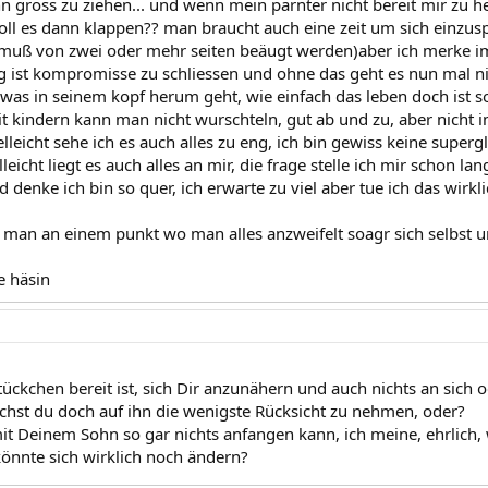
hn gross zu ziehen... und wenn mein parnter nicht bereit mir zu
 soll es dann klappen?? man braucht auch eine zeit um sich einzus
 muß von zwei oder mehr seiten beäugt werden)aber ich merke 
ig ist kompromisse zu schliessen und ohne das geht es nun mal nic
t was in seinem kopf herum geht, wie einfach das leben doch ist 
it kindern kann man nicht wurschteln, gut ab und zu, aber nicht i
elleicht sehe ich es auch alles zu eng, ich bin gewiss keine supergl
elleicht liegt es auch alles an mir, die frage stelle ich mir schon l
 denke ich bin so quer, ich erwarte zu viel aber tue ich das wirkl
 man an einem punkt wo man alles anzweifelt soagr sich selbst und
e häsin
ückchen bereit ist, sich Dir anzunähern und auch nichts an sich o
uchst du doch auf ihn die wenigste Rücksicht zu nehmen, oder?
t Deinem Sohn so gar nichts anfangen kann, ich meine, ehrlic
könnte sich wirklich noch ändern?