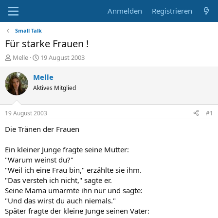
Anmelden
Registrieren
Small Talk
Für starke Frauen !
E
E
Melle
19 August 2003
r
r
s
s
Melle
t
t
Aktives Mitglied
e
e
l
l
l
l
19 August 2003
#1
e
t
r
a
Die Tränen der Frauen
m
Ein kleiner Junge fragte seine Mutter:
"Warum weinst du?"
"Weil ich eine Frau bin," erzählte sie ihm.
"Das versteh ich nicht," sagte er.
Seine Mama umarmte ihn nur und sagte:
"Und das wirst du auch niemals."
Später fragte der kleine Junge seinen Vater: