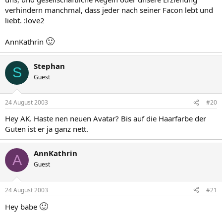
verhindern manchmal, dass jeder nach seiner Facon lebt und
liebt. :love2
🙂
AnnKathrin
Stephan
S
Guest
24 August 2003
#20
Hey AK. Haste nen neuen Avatar? Bis auf die Haarfarbe der
Guten ist er ja ganz nett.
AnnKathrin
A
Guest
24 August 2003
#21
🙂
Hey babe