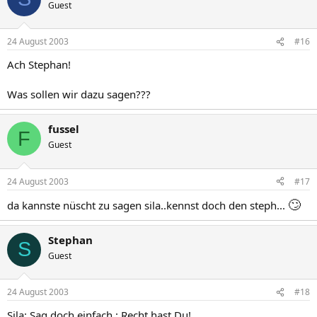
Guest
24 August 2003
#16
Ach Stephan!
Was sollen wir dazu sagen???
fussel
F
Guest
24 August 2003
#17
🙄
da kannste nüscht zu sagen sila..kennst doch den steph...
Stephan
S
Guest
24 August 2003
#18
Sila: Sag doch einfach : Recht hast Du!