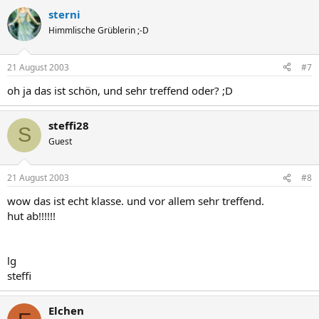
sterni
Himmlische Grüblerin ;-D
21 August 2003
#7
oh ja das ist schön, und sehr treffend oder? ;D
steffi28
S
Guest
21 August 2003
#8
wow das ist echt klasse. und vor allem sehr treffend.
hut ab!!!!!!
lg
steffi
Elchen