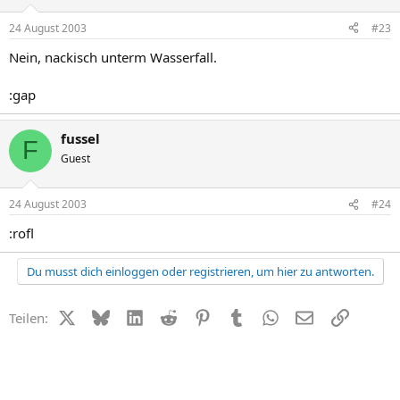
24 August 2003
#23
Nein, nackisch unterm Wasserfall.
:gap
fussel
F
Guest
24 August 2003
#24
:rofl
Du musst dich einloggen oder registrieren, um hier zu antworten.
X (Twitter)
Bluesky
LinkedIn
Reddit
Pinterest
Tumblr
WhatsApp
E-Mail
Link
Teilen: