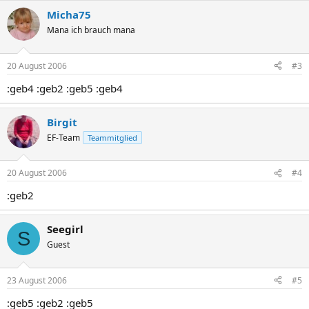
Micha75
Mana ich brauch mana
20 August 2006
#3
:geb4 :geb2 :geb5 :geb4
Birgit
EF-Team
Teammitglied
20 August 2006
#4
:geb2
Seegirl
S
Guest
23 August 2006
#5
:geb5 :geb2 :geb5