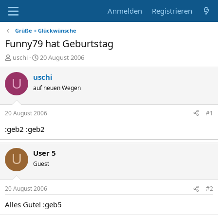
Anmelden
Registrieren
Grüße + Glückwünsche
Funny79 hat Geburtstag
E
E
uschi
20 August 2006
r
r
s
s
uschi
U
t
t
auf neuen Wegen
e
e
l
l
l
l
20 August 2006
#1
e
t
r
a
:geb2 :geb2
m
User 5
U
Guest
20 August 2006
#2
Alles Gute! :geb5