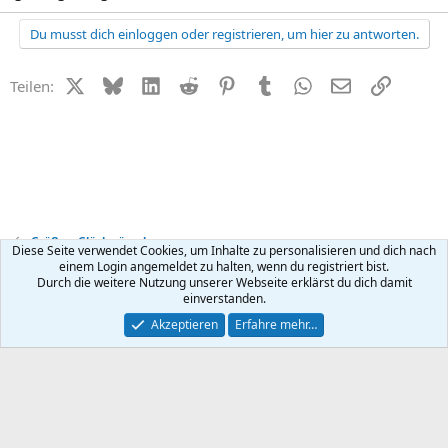
Du musst dich einloggen oder registrieren, um hier zu antworten.
X (Twitter)
Bluesky
LinkedIn
Reddit
Pinterest
Tumblr
WhatsApp
E-Mail
Link
Teilen:
Grüße + Glückwünsche
Diese Seite verwendet Cookies, um Inhalte zu personalisieren und dich nach
einem Login angemeldet zu halten, wenn du registriert bist.
Durch die weitere Nutzung unserer Webseite erklärst du dich damit
Kontakt
Nutzungsbedingungen
Datenschutz
Hilfe
R
einverstanden.
S
S
®
Community platform by XenForo
© 2010-2026 XenForo Ltd.
Akzeptieren
Erfahre mehr…