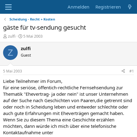
Anmelden
Registrieren
Scheidung - Recht + Kosten
gäste für tv-sendung gesucht
E
E
zulfi
5 Mai 2003
r
r
s
s
zulfi
Z
t
t
Guest
e
e
l
l
l
l
5 Mai 2003
#1
e
t
r
a
Liebe Teilnehmer im Forum,
m
für eine seriöse, öffentich-rechtliche Fernsehsendung zur
Thematik "Ehevertrag- ja oder nein" ist unser Unternehmen
auf der Suche nach Geschichten von Paaren,die getrennt sind
oder noch in Scheidung leben und entweder schlechte oder
auch gute Erfahrungen mit Eheverträgen gemacht haben.
Wenn Sie zu diesem Thema eine Geschichte erzählen
möchten, dann würde ich mich über eine telefonische
Kontaktaufnahme unter