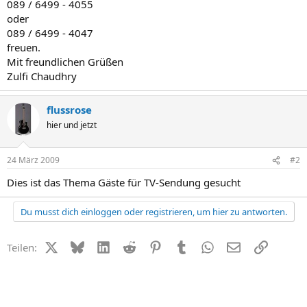
089 / 6499 - 4055
oder
089 / 6499 - 4047
freuen.
Mit freundlichen Grüßen
Zulfi Chaudhry
flussrose
hier und jetzt
24 März 2009
#2
Dies ist das Thema Gäste für TV-Sendung gesucht
Du musst dich einloggen oder registrieren, um hier zu antworten.
X (Twitter)
Bluesky
LinkedIn
Reddit
Pinterest
Tumblr
WhatsApp
E-Mail
Link
Teilen: