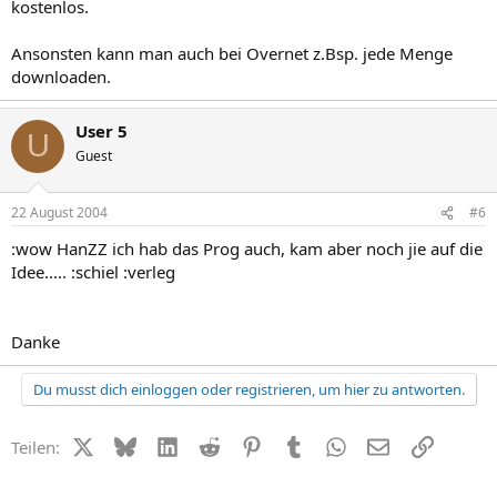
kostenlos.
Ansonsten kann man auch bei Overnet z.Bsp. jede Menge
downloaden.
User 5
U
Guest
22 August 2004
#6
:wow HanZZ ich hab das Prog auch, kam aber noch jie auf die
Idee..... :schiel :verleg
Danke
Du musst dich einloggen oder registrieren, um hier zu antworten.
X (Twitter)
Bluesky
LinkedIn
Reddit
Pinterest
Tumblr
WhatsApp
E-Mail
Link
Teilen: