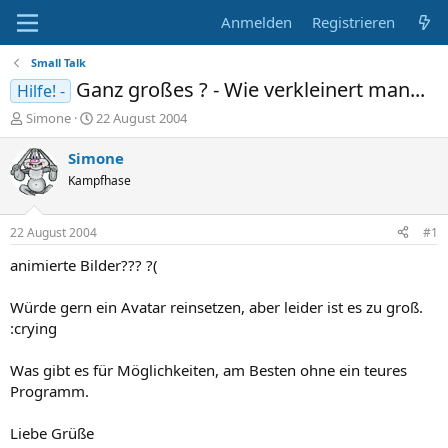
Anmelden
Registrieren
Small Talk
Ganz großes ? - Wie verkleinert man...
Hilfe! -
E
E
Simone
22 August 2004
r
r
s
s
Simone
t
t
Kampfhase
e
e
l
l
l
l
22 August 2004
#1
e
t
r
a
animierte Bilder??? ?(
m
Würde gern ein Avatar reinsetzen, aber leider ist es zu groß.
:crying
Was gibt es für Möglichkeiten, am Besten ohne ein teures
Programm.
Liebe Grüße