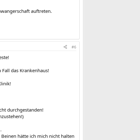
hwangerschaft auftreten.
#6
este!
n Fall das Krankenhaus!
inik!
icht durchgestanden!
hzustehen!)
.
 Beinen hätte ich mich nicht halten