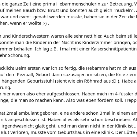
ch die ganze Zeit eine prima Hebammenschülerin zur Betreuung. 
uf meinen Bauch bzw. Brust und konnten auch gleich "nuckeln". A
war und event. genäht werden musste, haben sie in der Zeit die 
en, wenn er wollte ;-) .
nd Kinderschwestern waren alle sehr nett hier. Auch beim still
 konnte man die Kinder in der Nacht ins Kinderzimmer bringen, o
immer behalten. Ich lag z.B. 1mal mit einer Kaiserschnittpatienti
ehr Schonung.
recklich! Beim ersten war ich so fertig, die Hebamme hat mich aus
auf dem Peziball, Geburt dann sozusagen im sitzen, die Knie ziem
m hängenden Geburtsstuhl (sieht wie ein Röhnrad aus ;D ). Habe a
erung.
ier waren also eher aufgeschlossen. Haben mich im 4-füssler d
inge, die man so machen kann. Also was eben fördern soll. Trepp
hat 2mal ambulant geboren, eine andere schon 3mal in einem a
inik angeschlossen ist. Haben alles als sehr schön beschrieben. 
irgendwasnicht glatt geht, und man dann nicht in der Klinik ist 
 Blut verloren, musste vom Geburtshaus in eine Klinik. Der Lütte 