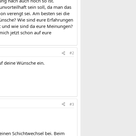
ng nach auch noch so ist.
nvorteilhaft sein soll, da man das
on verengt sei. Am besten sei die
ünsche? Wie sind eure Erfahrungen
t und wie sind da eure Meinungen?
mich jetzt schon auf eure
#2
uf deine Wünsche ein.
#3
einen Schichtwechsel bei. Beim