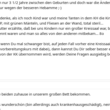
en nur 3 1/2 Jahre zwischen den Geburten und doch war die Änder
nur wegen der besseren Hebamme ;-)
denke, als ich noch Kind war und meine Tanten in dem KH die Ki
, mit grünen Mänteln, und Fliesen an der Wand, total steril...
ter erzählte, daß bei uns Kindern nur ein großer Kreissaal war, 
nnt waren und man so alles von den anderen mitbekam... 8o
 wenn Du mal schwanger bist, auf jeden Fall vorher eine Kreissa
vorbereitungskurs mit dabei), dann kannst Du Dir selber besser
 von der KK übernommen wird, werden Deine Fragen ausgiebig b
e beiden zuhause in unserem großen Bett bekommen.
 wunderschön (bin allerdings auch krankenhausgeschädigt), nein, 
.