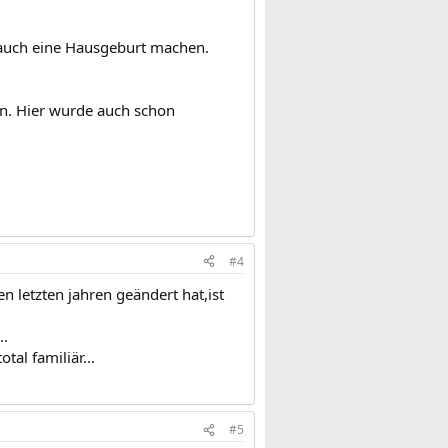
h auch eine Hausgeburt machen.
en. Hier wurde auch schon
#4
en letzten jahren geändert hat,ist
..
al familiär...
#5