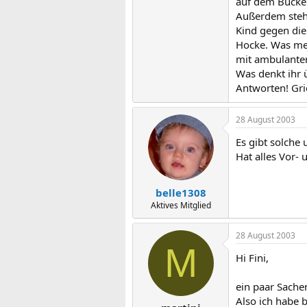
auf dem Buckel
Außerdem steht
Kind gegen die
Hocke. Was mei
mit ambulanter
Was denkt ihr ü
Antworten! Grie
28 August 2003
Es gibt solche
Hat alles Vor- 
belle1308
Aktives Mitglied
28 August 2003
M
Hi Fini,
ein paar Sachen
Also ich habe 