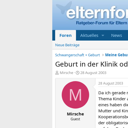
Foren
Aktuelles
News
Neue Beiträge
Schwangerschaft + Geburt
Geburt in der Klinik o
E
E
Mirsche
28 August 2003
r
r
s
s
28 August 2003
t
t
M
Da ich gerade 
e
e
l
l
Thema Kinder a
l
l
eines haben di
e
t
Mutter und Kin
Mirsche
r
a
Kooperationsbe
m
Guest
der obligatori