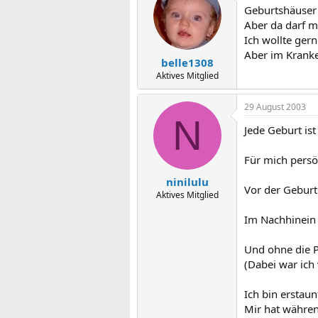
Geburtshäuser s
Aber da darf m
Ich wollte ger
Aber im Kranken
belle1308
Aktives Mitglied
29 August 2003
N
Jede Geburt ist
Für mich persö
ninilulu
Vor der Geburt
Aktives Mitglied
Im Nachhinein 
Und ohne die P
(Dabei war ich
Ich bin erstau
Mir hat währen