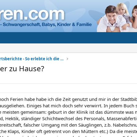
Meine Geburtsberichte - So erlebte ich die Geburt
der zu Hause?
noch Ferien habe habe ich die Zeit genutzt und mir in der Stadtb
usgeliehen. Einiges hat mich doch sehr verwirrt. In jedem Buch 
e meisten gemeinsam: geburt in der Klinik ist das dümmste was m
d, Hektik, ständiger Schichtwechsel des Personals, Massenabfert
reitschaft, falscher Umgang mit den Säuglingen, z.b. Nabelschnu
sche Klaps, Kinder oft getrennt von den Müttern etc.) Da die meis