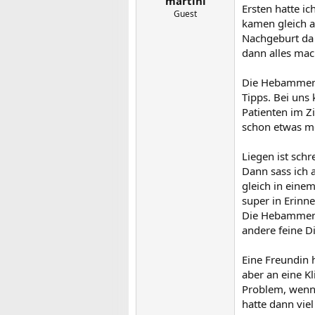
martini
Ersten hatte i
Guest
kamen gleich a
Nachgeburt da 
dann alles mach
Die Hebammen u
Tipps. Bei uns
Patienten im Z
schon etwas m
Liegen ist sch
Dann sass ich 
gleich in eine
super in Erinn
Die Hebammen h
andere feine D
Eine Freundin 
aber an eine Kl
Problem, wenn 
hatte dann viel