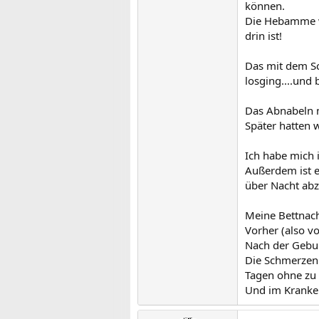
können.
Die Hebamme wo
drin ist!
Das mit dem Sc
losging....und
Das Abnabeln m
Später hatten 
Ich habe mich i
Außerdem ist e
über Nacht ab
Meine Bettnach
Vorher (also vo
Nach der Gebur
Die Schmerzen 
Tagen ohne zu 
Und im Kranken