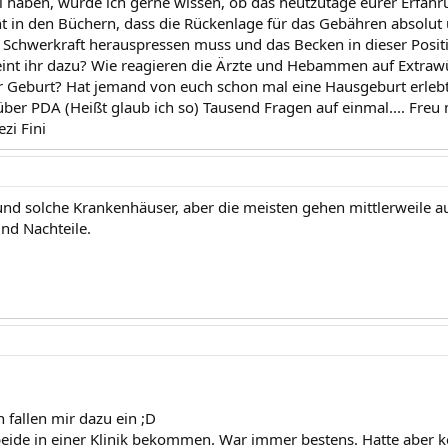
 haben, würde ich gerne wissen, ob das heutzutage eurer Erfahru
 in den Büchern, dass die Rückenlage für das Gebähren absolut u
 Schwerkraft herauspressen muss und das Becken in dieser Positi
nt ihr dazu? Wie reagieren die Ärzte und Hebammen auf Extraw
 Geburt? Hat jemand von euch schon mal eine Hausgeburt erleb
ber PDA (Heißt glaub ich so) Tausend Fragen auf einmal.... Freu 
zi Fini
 und solche Krankenhäuser, aber die meisten gehen mittlerweile a
und Nachteile.
 fallen mir dazu ein ;D
beide in einer Klinik bekommen. War immer bestens. Hatte aber k