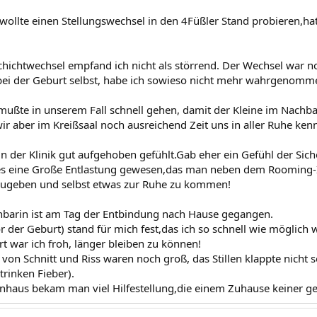
llte einen Stellungswechsel in den 4Füßler Stand probieren,hat 
hichtwechsel empfand ich nicht als störrend. Der Wechsel war no
 bei der Geburt selbst, habe ich sowieso nicht mehr wahrgenomm
ußte in unserem Fall schnell gehen, damit der Kleine im Nach
wir aber im Kreißsaal noch ausreichend Zeit uns in aller Ruhe ke
n der Klinik gut aufgehoben gefühlt.Gab eher ein Gefühl der Sich
s eine Große Entlastung gewesen,das man neben dem Rooming-In 
zugeben und selbst etwas zur Ruhe zu kommen!
barin ist am Tag der Entbindung nach Hause gegangen.
r der Geburt) stand für mich fest,das ich so schnell wie möglich 
t war ich froh, länger bleiben zu können!
von Schnitt und Riss waren noch groß, das Stillen klappte nicht 
trinken Fieber).
haus bekam man viel Hilfestellung,die einem Zuhause keiner ge