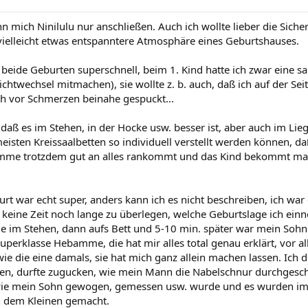
nn mich Ninilulu nur anschließen. Auch ich wollte lieber die Sic
 vielleicht etwas entspanntere Atmosphäre eines Geburtshauses.
 beide Geburten superschnell, beim 1. Kind hatte ich zwar eine
chtwechsel mitmachen), sie wollte z. b. auch, daß ich auf der Sei
ich vor Schmerzen beinahe gespuckt...
daß es im Stehen, in der Hocke usw. besser ist, aber auch im Lie
eisten Kreissaalbetten so individuell verstellt werden können, da
mme trotzdem gut an alles rankommt und das Kind bekommt man 
urt war echt super, anders kann ich es nicht beschreiben, ich war
 keine Zeit noch lange zu überlegen, welche Geburtslage ich ein
e im Stehen, dann aufs Bett und 5-10 min. später war mein Sohn 
superklasse Hebamme, die hat mir alles total genau erklärt, vor a
e die eine damals, sie hat mich ganz allein machen lassen. Ich d
en, durfte zugucken, wie mein Mann die Nabelschnur durchgesch
, wie mein Sohn gewogen, gemessen usw. wurde und es wurden i
n dem Kleinen gemacht.