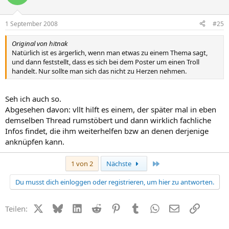
1 September 2008
#25
Original von hitnak
Natürlich ist es ärgerlich, wenn man etwas zu einem Thema sagt,
und dann feststellt, dass es sich bei dem Poster um einen Troll
handelt. Nur sollte man sich das nicht zu Herzen nehmen.
Seh ich auch so.
Abgesehen davon: vllt hilft es einem, der später mal in eben
demselben Thread rumstöbert und dann wirklich fachliche
Infos findet, die ihm weiterhelfen bzw an denen derjenige
anknüpfen kann.
Letzte
1 von 2
Nächste
Du musst dich einloggen oder registrieren, um hier zu antworten.
X (Twitter)
Bluesky
LinkedIn
Reddit
Pinterest
Tumblr
WhatsApp
E-Mail
Link
Teilen: