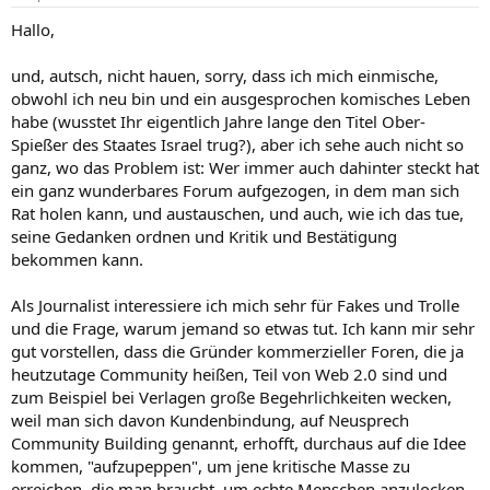
Hallo,
und, autsch, nicht hauen, sorry, dass ich mich einmische,
obwohl ich neu bin und ein ausgesprochen komisches Leben
habe (wusstet Ihr eigentlich Jahre lange den Titel Ober-
Spießer des Staates Israel trug?), aber ich sehe auch nicht so
ganz, wo das Problem ist: Wer immer auch dahinter steckt hat
ein ganz wunderbares Forum aufgezogen, in dem man sich
Rat holen kann, und austauschen, und auch, wie ich das tue,
seine Gedanken ordnen und Kritik und Bestätigung
bekommen kann.
Als Journalist interessiere ich mich sehr für Fakes und Trolle
und die Frage, warum jemand so etwas tut. Ich kann mir sehr
gut vorstellen, dass die Gründer kommerzieller Foren, die ja
heutzutage Community heißen, Teil von Web 2.0 sind und
zum Beispiel bei Verlagen große Begehrlichkeiten wecken,
weil man sich davon Kundenbindung, auf Neusprech
Community Building genannt, erhofft, durchaus auf die Idee
kommen, "aufzupeppen", um jene kritische Masse zu
erreichen, die man braucht, um echte Menschen anzulocken.