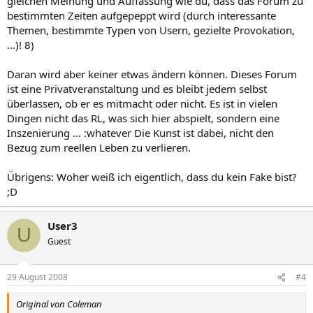
gleichen Meinung und Auffassung wie du, dass das Forum zu
bestimmten Zeiten aufgepeppt wird (durch interessante
Themen, bestimmte Typen von Usern, gezielte Provokation,
...)! 8)
Daran wird aber keiner etwas ändern können. Dieses Forum
ist eine Privatveranstaltung und es bleibt jedem selbst
überlassen, ob er es mitmacht oder nicht. Es ist in vielen
Dingen nicht das RL, was sich hier abspielt, sondern eine
Inszenierung ... :whatever Die Kunst ist dabei, nicht den
Bezug zum reellen Leben zu verlieren.
Übrigens: Woher weiß ich eigentlich, dass du kein Fake bist?
;D
User3
U
Guest
29 August 2008
#4
Original von Coleman