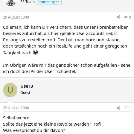
EF-Team
Teammitglied
29 August 2008
#10
Coleman, ich kann Dir versichern, dass unser Forenbetreiber
besseres zutun hat, als hier gefakte Useraccounts nebst
Postings zu erstellen :rofl. Der hat, man höre und staune,
doch tatsächlich noch ein RealLife und geht einer geregelten
😀
Tätigkeit nach
.
Im Übrigen wäre mir das ganz sicher schon aufgefallen - sehe
ich doch die IPs der User :schuettel.
User3
U
Guest
29 August 2008
#11
Selbst wenn:
Sollte das jetzt eine kleine Revolte werden? :rofl
Was versprichst du dir davon?