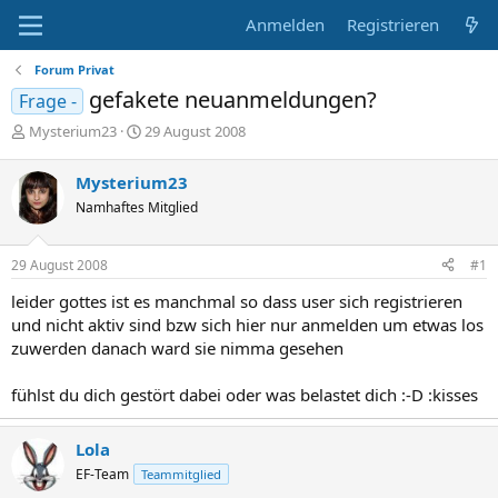
Anmelden
Registrieren
Forum Privat
gefakete neuanmeldungen?
Frage -
E
E
Mysterium23
29 August 2008
r
r
s
s
Mysterium23
t
t
Namhaftes Mitglied
e
e
l
l
l
l
29 August 2008
#1
e
t
r
a
leider gottes ist es manchmal so dass user sich registrieren
m
und nicht aktiv sind bzw sich hier nur anmelden um etwas los
zuwerden danach ward sie nimma gesehen
fühlst du dich gestört dabei oder was belastet dich :-D :kisses
Lola
EF-Team
Teammitglied