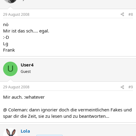
29 August 2008
#8
nö
Mir ist das sch.... egal.
:-D
Lg
Frank
User4
U
Guest
29 August 2008
#9
Mir auch. :whatever
@ Coleman: dann ignorier doch die vermeintlichen Fakes und
spar dir die Zeit, sie zu lesen und zu beantworten...
Lola