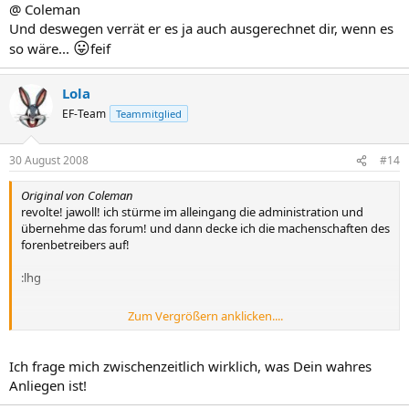
@ Coleman
Und deswegen verrät er es ja auch ausgerechnet dir, wenn es
😛
so wäre...
feif
Lola
EF-Team
Teammitglied
30 August 2008
#14
Original von Coleman
revolte! jawoll! ich stürme im alleingang die administration und
übernehme das forum! und dann decke ich die machenschaften des
forenbetreibers auf!
:lhg
Zum Vergrößern anklicken....
:wiejetzt:
Ich frage mich zwischenzeitlich wirklich, was Dein wahres
Anliegen ist!
:geb5