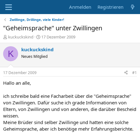
Anmelden
Registrieren
Zwillinge, Drillinge, viele Kinder!
"Geheimsprache" unter Zwillingen
E
E
kuckuckskind
17 Dezember 2009
r
r
s
s
kuckuckskind
K
t
t
Neues Mitglied
e
e
l
l
l
l
17 Dezember 2009
#1
e
t
r
a
Hallo an alle,
m
ich schreibe bald eine Facharbeit über die "Geheimsprache"
von Zwillingen. Dafür suche ich grade Informationen von
Eltern, von Zwillingen und von anderen, die darüber Bescheid
wissen.
Meine Brüder sind selber Zwillinge und hatten eine solche
Geheimsprache, aber ich benötige mehr Erfahrungsberichte.