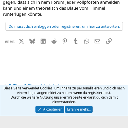
gegen, dass sich in nem Forum jeder Vollpfosten anmelden
kann und einem theoretisch das Blaue vom Himmel
runterlügen könnte.
Du musst dich einloggen oder registrieren, um hier zu antworten.
X (Twitter)
Bluesky
LinkedIn
Reddit
Pinterest
Tumblr
WhatsApp
E-Mail
Link
Teilen:
Zwillinge, Drillinge, viele Kinder!
Diese Seite verwendet Cookies, um Inhalte zu personalisieren und dich nach
einem Login angemeldet zu halten, wenn du registriert bist.
Durch die weitere Nutzung unserer Webseite erklärst du dich damit
Kontakt
Nutzungsbedingungen
Datenschutz
Hilfe
R
einverstanden.
S
S
®
Community platform by XenForo
© 2010-2026 XenForo Ltd.
Akzeptieren
Erfahre mehr…