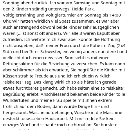
Sonntag abend zurück. Ich war am Samstag und Sonntag mit
den 2 Kindern ständig unterwegs, Heide-Park,
Voltigiertraining und Voltigierturnier am Sonntag bis 14:00
Uhr. Wir hatten wirklich viel Spass zusammen, es war aber
auch anstrengend obwohl beide Kinder sehr ausgeglichen
waren (...ist sonst oft anders). Wir alle 3 waren kaputt aber
zufrieden. Ich wehrte mich zwar aber konnte die Hoffnung
nicht ausgeben, daß meiner Frau durch die Ruhe im Zug (2x4
Std.) und bei Ihrer Schwester, ein wenig anders nun denkt und
vielleicht doch einen gewissen Sinn sieht es mit einer
Rettungsaktion für die Beziehung zu versuchen. Es kam dann
aber schlimmer als ich erwartete, Sie begrüßte die Kinder mit
Küssen strahlte Freude aus und ich erhielt ein wirklich
"eiskaltes" Tag. Das klang wirklich so als hätte ich gerade
etwas furchtbares gemacht. Ich habe selten eine so "eiskalte"
Begrüßung erlebt. Anschliessend bekamen beide Kinder tolle
Wundertüten und meine Frau spielte mit Ihnen extrem
fröhlich auf dem Boden, dann wurde Dinge hin - und
hergeräumt, Wäsche aufgehangen, Wäsche in die Maschine
gesteckt..usw....eben Hausarbeit. Mit mir redete Sie kein
einziges Wort und schaute mich nichtmal an. Sie bürstete