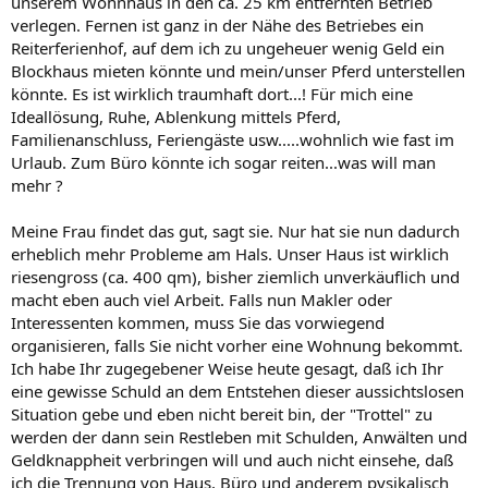
unserem Wohnhaus in den ca. 25 km entfernten Betrieb
verlegen. Fernen ist ganz in der Nähe des Betriebes ein
Reiterferienhof, auf dem ich zu ungeheuer wenig Geld ein
Blockhaus mieten könnte und mein/unser Pferd unterstellen
könnte. Es ist wirklich traumhaft dort...! Für mich eine
Ideallösung, Ruhe, Ablenkung mittels Pferd,
Familienanschluss, Feriengäste usw.....wohnlich wie fast im
Urlaub. Zum Büro könnte ich sogar reiten...was will man
mehr ?
Meine Frau findet das gut, sagt sie. Nur hat sie nun dadurch
erheblich mehr Probleme am Hals. Unser Haus ist wirklich
riesengross (ca. 400 qm), bisher ziemlich unverkäuflich und
macht eben auch viel Arbeit. Falls nun Makler oder
Interessenten kommen, muss Sie das vorwiegend
organisieren, falls Sie nicht vorher eine Wohnung bekommt.
Ich habe Ihr zugegebener Weise heute gesagt, daß ich Ihr
eine gewisse Schuld an dem Entstehen dieser aussichtslosen
Situation gebe und eben nicht bereit bin, der "Trottel" zu
werden der dann sein Restleben mit Schulden, Anwälten und
Geldknappheit verbringen will und auch nicht einsehe, daß
ich die Trennung von Haus, Büro und anderem pysikalisch