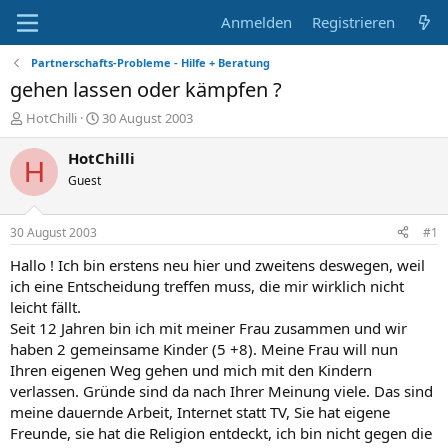
Anmelden
Registrieren
Partnerschafts-Probleme - Hilfe + Beratung
gehen lassen oder kämpfen ?
E
E
HotChilli
30 August 2003
r
r
s
s
HotChilli
H
t
t
Guest
e
e
l
l
l
l
30 August 2003
#1
e
t
r
a
Hallo ! Ich bin erstens neu hier und zweitens deswegen, weil
m
ich eine Entscheidung treffen muss, die mir wirklich nicht
leicht fällt.
Seit 12 Jahren bin ich mit meiner Frau zusammen und wir
haben 2 gemeinsame Kinder (5 +8). Meine Frau will nun
Ihren eigenen Weg gehen und mich mit den Kindern
verlassen. Gründe sind da nach Ihrer Meinung viele. Das sind
meine dauernde Arbeit, Internet statt TV, Sie hat eigene
Freunde, sie hat die Religion entdeckt, ich bin nicht gegen die