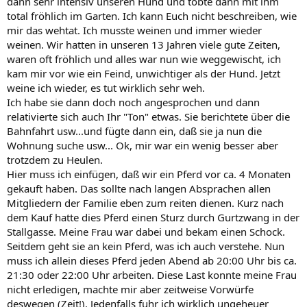
dann sehr intensiv unseren Hund und tobte dann mit ihm
total fröhlich im Garten. Ich kann Euch nicht beschreiben, wie
mir das wehtat. Ich musste weinen und immer wieder
weinen. Wir hatten in unseren 13 Jahren viele gute Zeiten,
waren oft fröhlich und alles war nun wie weggewischt, ich
kam mir vor wie ein Feind, unwichtiger als der Hund. Jetzt
weine ich wieder, es tut wirklich sehr weh.
Ich habe sie dann doch noch angesprochen und dann
relativierte sich auch Ihr "Ton" etwas. Sie berichtete über die
Bahnfahrt usw...und fügte dann ein, daß sie ja nun die
Wohnung suche usw... Ok, mir war ein wenig besser aber
trotzdem zu Heulen.
Hier muss ich einfügen, daß wir ein Pferd vor ca. 4 Monaten
gekauft haben. Das sollte nach langen Absprachen allen
Mitgliedern der Familie eben zum reiten dienen. Kurz nach
dem Kauf hatte dies Pferd einen Sturz durch Gurtzwang in der
Stallgasse. Meine Frau war dabei und bekam einen Schock.
Seitdem geht sie an kein Pferd, was ich auch verstehe. Nun
muss ich allein dieses Pferd jeden Abend ab 20:00 Uhr bis ca.
21:30 oder 22:00 Uhr arbeiten. Diese Last konnte meine Frau
nicht erledigen, machte mir aber zeitweise Vorwürfe
deswegen (Zeit!). Jedenfalls fuhr ich wirklich ungeheuer