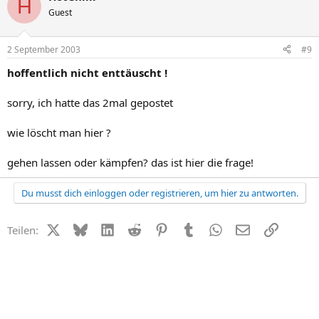
H
Guest
2 September 2003
#9
hoffentlich nicht enttäuscht !
sorry, ich hatte das 2mal gepostet
wie löscht man hier ?
gehen lassen oder kämpfen? das ist hier die frage!
Du musst dich einloggen oder registrieren, um hier zu antworten.
X (Twitter)
Bluesky
LinkedIn
Reddit
Pinterest
Tumblr
WhatsApp
E-Mail
Link
Teilen: