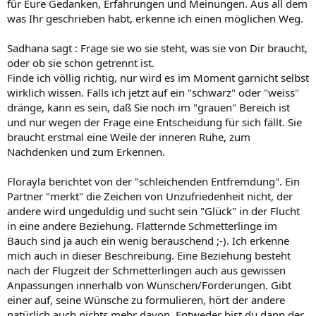
für Eure Gedanken, Erfahrungen und Meinungen. Aus all dem
was Ihr geschrieben habt, erkenne ich einen möglichen Weg.
Sadhana sagt : Frage sie wo sie steht, was sie von Dir braucht,
oder ob sie schon getrennt ist.
Finde ich völlig richtig, nur wird es im Moment garnicht selbst
wirklich wissen. Falls ich jetzt auf ein "schwarz" oder "weiss"
dränge, kann es sein, daß Sie noch im "grauen" Bereich ist
und nur wegen der Frage eine Entscheidung für sich fällt. Sie
braucht erstmal eine Weile der inneren Ruhe, zum
Nachdenken und zum Erkennen.
Florayla berichtet von der "schleichenden Entfremdung". Ein
Partner "merkt" die Zeichen von Unzufriedenheit nicht, der
andere wird ungeduldig und sucht sein "Glück" in der Flucht
in eine andere Beziehung. Flatternde Schmetterlinge im
Bauch sind ja auch ein wenig berauschend ;-). Ich erkenne
mich auch in dieser Beschreibung. Eine Beziehung besteht
nach der Flugzeit der Schmetterlingen auch aus gewissen
Anpassungen innerhalb von Wünschen/Forderungen. Gibt
einer auf, seine Wünsche zu formulieren, hört der andere
natürlich auch nichts mehr davon. Entweder bist du dann der