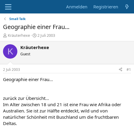
Anmelden
Registrieren
Small Talk
Geographie einer Frau...
E
E
Kräuterhexe
2 Juli 2003
r
r
s
s
Kräuterhexe
K
t
t
Guest
e
e
l
l
l
l
2 Juli 2003
#1
e
t
r
a
Geographie einer Frau...
m
zurück zur Übersicht...
Im Alter zwischen 18 und 21 ist eine Frau wie Afrika oder
Australien. Sie ist zur Hälfte entdeckt, wild und von
natürlicher Schönheit mit Buschland um die fruchtbaren
Deltas.