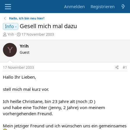
Anmelden
Registrieren
Hallo, ich bin neu hier!
Gesell mich mal dazu
Info -
E
E
Yrih
17 November 2003
r
r
s
s
Yrih
Y
t
t
Guest
e
e
l
l
l
l
17 November 2003
#1
e
t
r
a
Hallo Ihr Lieben,
m
stell mich mal kurz vor.
Ich heiße Christiane, bin 23 Jahre alt (noch ;D )
und habe eine Tochter (Jenny, 2 Jahre) von meinem
vorhergehenden Freund.
Mein jetziger Freund und ich wünschen uns ein gemeinsames