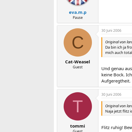
eva.m.p
Pause
30 Juni 2006
C
Original von la
Da bin ich ja f
mich auch total
Cat-Weasel
Guest
Und genau aus 
keine Bock. Ich
Aufgeregtheit.
30 Juni 2006
T
Original von la
Naja jetzt flit
tommi
Flitz ruhig! B
Guest