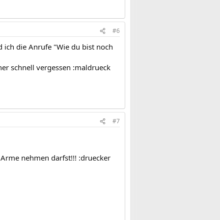
#6
d ich die Anrufe "Wie du bist noch
her schnell vergessen :maldrueck
#7
 Arme nehmen darfst!!! :druecker