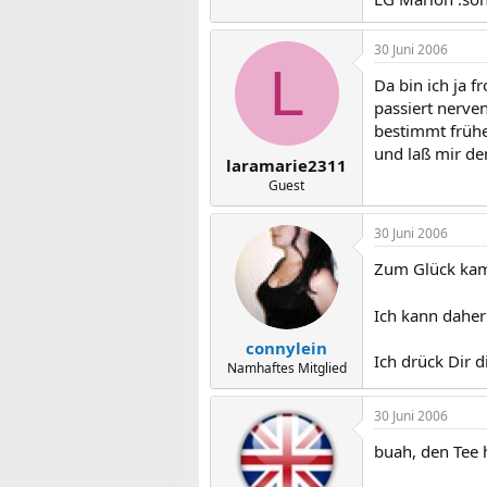
30 Juni 2006
L
Da bin ich ja f
passiert nerve
bestimmt früher
und laß mir de
laramarie2311
Guest
30 Juni 2006
Zum Glück kam 
Ich kann daher
connylein
Ich drück Dir 
Namhaftes Mitglied
30 Juni 2006
buah, den Tee 