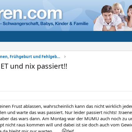
Komplikationen, Frühgeburt und Fehlgeburt
ET und nix passiert!!
inen Frust ablassen, wahrscheinlich kann das nicht wirklich jede
en und warte das was passiert. Nur leider passiert nichts! :traen
 aber das wars dann. Am Montag war der MUMU auch noch zu un
pt nicht raus kommen will und dabei ist sie doch auch vom Gewi
😛
a da bleibt mir nur warten.......
feif