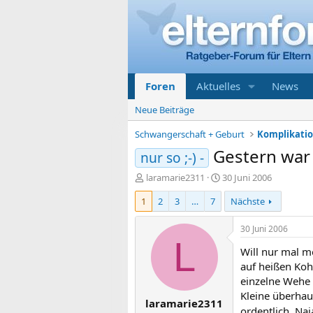
Foren
Aktuelles
News
Neue Beiträge
Schwangerschaft + Geburt
Gestern war 
nur so ;-) -
E
E
laramarie2311
30 Juni 2006
r
r
1
2
3
…
7
Nächste
s
s
t
t
e
e
30 Juni 2006
l
l
L
Will nur mal me
l
l
e
t
auf heißen Kohl
r
a
einzelne Wehe
m
Kleine überhau
laramarie2311
ordentlich. Naj