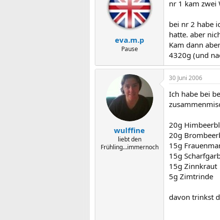
nr 1 kam zwei 
bei nr 2 habe 
hatte. aber nic
eva.m.p
Kam dann aber 
Pause
4320g (und nac
30 Juni 2006
Ich habe bei b
zusammenmisc
20g Himbeerbl
wulffine
20g Brombeerb
liebt den
15g Frauenman
Frühling...immernoch
15g Scharfgar
15g Zinnkraut
5g Zimtrinde
davon trinkst d