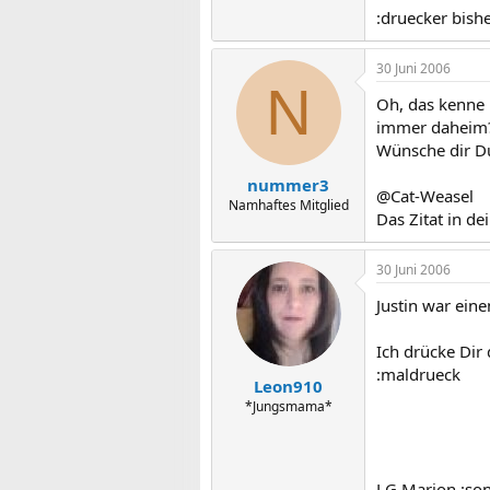
:druecker bish
30 Juni 2006
N
Oh, das kenne i
immer daheim
Wünsche dir Du
nummer3
@Cat-Weasel
Namhaftes Mitglied
Das Zitat in de
30 Juni 2006
Justin war eine
Ich drücke Dir
:maldrueck
Leon910
*Jungsmama*
LG Marion :so