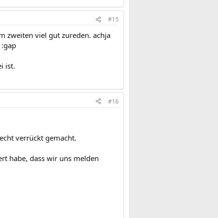
#15
 zweiten viel gut zureden. achja
 :gap
 ist.
#16
 echt verrückt gemacht.
ert habe, dass wir uns melden