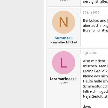
nervig ist, alle
30 Juni 2006
N
Bei Lukas und 
aber auch nix 
Bei meiner Gro
nummer3
Namhaftes Mitglied
1 Juli 2006
L
Also mit dem T
mischen. Man kö
Meine Große ka
Kleine das nicht
laramarie2311
Heute helfe ic
Guest
Schäferstündch
hilfreich.....g
Naja Gedult ist
:bye: