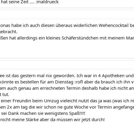
s hat seine Zeit .... :maldrueck
Jonas habe ich auch diesen überaus widerlichen Wehencocktail b
gebracht.
ßen hat allerdings ein kleines Schäferstündchen mit meinem Ma
ee ist das gestern mal nix geworden. Ich war in 4 Apotheken und
nnte es bestellen für am Dienstag :rofl aber da brauch ich ihn vi
m auch genau am errechneten Termin deshalb habe ich nicht an
 tut.
h einer Freundin beim Umzug vieleicht nutzt das ja was (was ich n
en 2x am tag die wir schon ne gute Woche vor Termin angefang
ott sei Dank machen sie wenigstens Spaß!!!!!
 nicht meine Stärke aber da müssen wir jetzt durch!