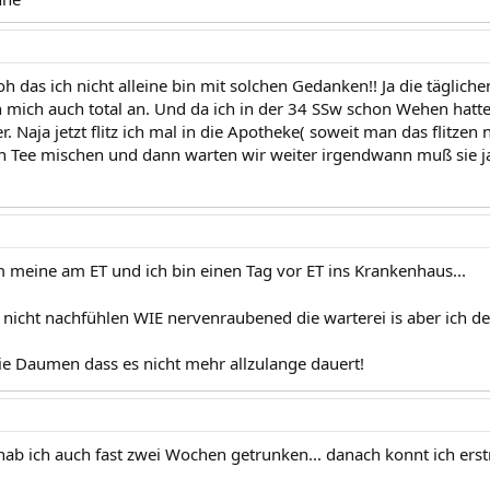
roh das ich nicht alleine bin mit solchen Gedanken!! Ja die täglic
n mich auch total an. Und da ich in der 34 SSw schon Wehen hatt
. Naja jetzt flitz ich mal in die Apotheke( soweit man das flitz
n Tee mischen und dann warten wir weiter irgendwann muß sie ja
meine am ET und ich bin einen Tag vor ET ins Krankenhaus...
 nicht nachfühlen WIE nervenraubened die warterei is aber ich de
die Daumen dass es nicht mehr allzulange dauert!
hab ich auch fast zwei Wochen getrunken... danach konnt ich erst