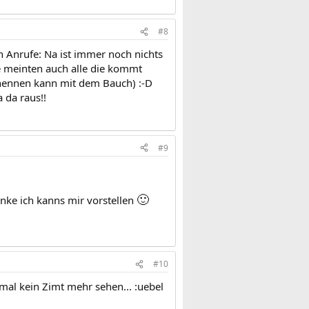
#8
hen Anrufe: Na ist immer noch nichts
e meinten auch alle die kommt
en nennen kann mit dem Bauch) :-D
 da raus!!
#9
🙂
nke ich kanns mir vorstellen
#10
mal kein Zimt mehr sehen... :uebel