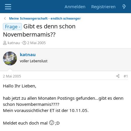
Anmelden
Registrieren
Meine Schwangerschaft - endlich schwanger
Gibt es denn schon
Frage -
Novembermamis??
E
E
katnau
2 Mai 2005
r
r
s
s
katnau
t
t
voller Lebenslust
e
e
l
l
l
l
2 Mai 2005
#1
e
t
r
a
Hallo Ihr Lieben,
m
hab jetzt zu allen Monaten Postings gefunden...gibt es denn
schon Novembermamis????
Mein voraussichtlicher ET ist der 10.11.05.
🙂
Meldet euch doch mal
;D