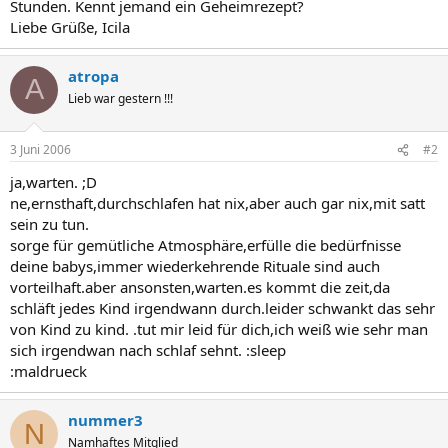
Stunden. Kennt jemand ein Geheimrezept?
Liebe Grüße, Icila
atropa
A
Lieb war gestern !!!
3 Juni 2006
#2
ja,warten. ;D
ne,ernsthaft,durchschlafen hat nix,aber auch gar nix,mit satt
sein zu tun.
sorge für gemütliche Atmosphäre,erfülle die bedürfnisse
deine babys,immer wiederkehrende Rituale sind auch
vorteilhaft.aber ansonsten,warten.es kommt die zeit,da
schläft jedes Kind irgendwann durch.leider schwankt das sehr
von Kind zu kind. .tut mir leid für dich,ich weiß wie sehr man
sich irgendwan nach schlaf sehnt. :sleep
:maldrueck
nummer3
N
Namhaftes Mitglied