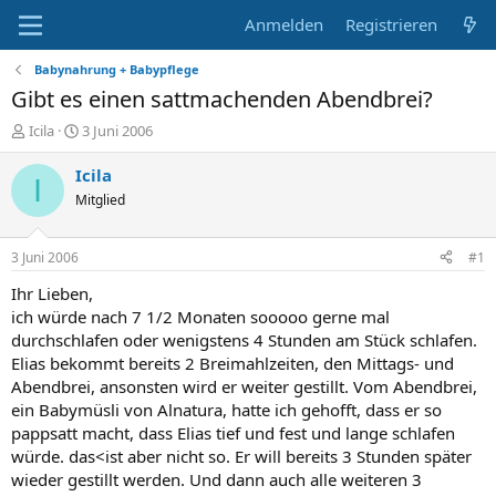
Anmelden
Registrieren
Babynahrung + Babypflege
Gibt es einen sattmachenden Abendbrei?
E
E
Icila
3 Juni 2006
r
r
s
s
Icila
I
t
t
Mitglied
e
e
l
l
l
l
3 Juni 2006
#1
e
t
r
a
Ihr Lieben,
m
ich würde nach 7 1/2 Monaten sooooo gerne mal
durchschlafen oder wenigstens 4 Stunden am Stück schlafen.
Elias bekommt bereits 2 Breimahlzeiten, den Mittags- und
Abendbrei, ansonsten wird er weiter gestillt. Vom Abendbrei,
ein Babymüsli von Alnatura, hatte ich gehofft, dass er so
pappsatt macht, dass Elias tief und fest und lange schlafen
würde. das<ist aber nicht so. Er will bereits 3 Stunden später
wieder gestillt werden. Und dann auch alle weiteren 3