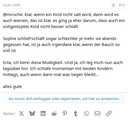
4 Juni 2006
#15
@mirsche: klar, wenn ein Kind nicht satt wird, dann wird es
auch weinen, das ist klar. es ging ja eher darum, dass auch ein
vollgestoptes Kind nicht besser schläft
Sophie schlief/schläft sogar schlechter je mehr sie abends
gegessen hat, ist ja auch irgendwie klar, wenn der Bauch so
voll ist
Icila, ich kenn diese Müdigkeit. Und ja, ich leg mich nun auch
tagsüber hin. Ich schlafe momentan mit beiden Kindern
mittags, auch wenn dann mal was liegen bleibt...
alles gute
Du musst dich einloggen oder registrieren, um hier zu antworten.
X (Twitter)
Bluesky
LinkedIn
Reddit
Pinterest
Tumblr
WhatsApp
E-Mail
Link
Teilen: