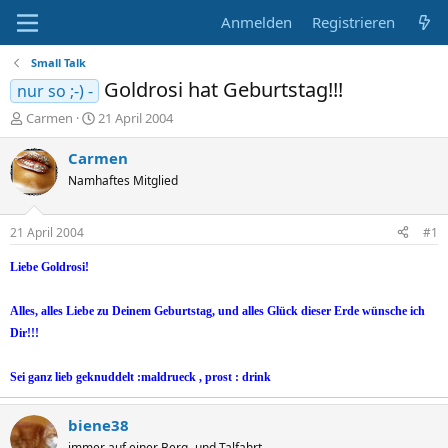
Anmelden
Registrieren
Small Talk
Goldrosi hat Geburtstag!!!
nur so ;-) -
E
E
Carmen
21 April 2004
r
r
s
s
Carmen
t
t
Namhaftes Mitglied
e
e
l
l
l
l
21 April 2004
#1
e
t
r
a
Liebe Goldrosi!
m
Alles, alles Liebe zu Deinem Geburtstag, und alles Glück dieser Erde wünsche ich
Dir!!!
Sei ganz lieb geknuddelt :maldrueck , prost : drink
biene38
immer auf einer Berg- und Talfahrt