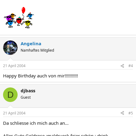
Angelina
Namhaftes Mitglied
21 April 2004
#4
Happy Birthday auch von mir!!!!!!!!!!!
djbass
D
Guest
21 April 2004
#5
Da schliesse ich mich auch an...
Alles Gute Goldrose :maldrueck feier schön : drink