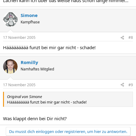
Lachen kann ich über das weiße haus schon lange nimmer...
Simone
Kampfhase
17 November 2005
#8
Häääääääää funzt bei mir gar nicht - schade!
Romilly
Namhaftes Mitglied
17 November 2005
#9
Original von Simone
Häääääääää funzt bei mir gar nicht - schade!
Was klappt denn bei Dir nicht?
Du musst dich einloggen oder registrieren, um hier zu antworten.