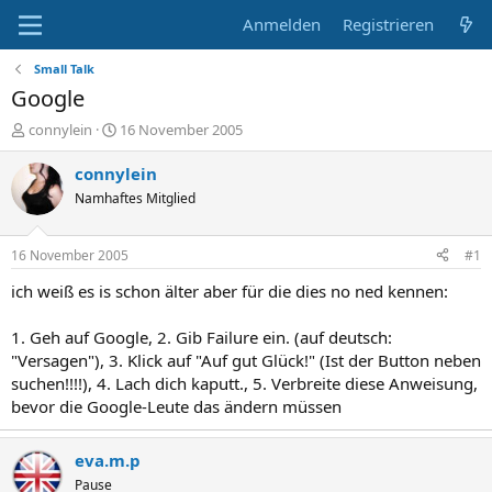
Anmelden
Registrieren
Small Talk
Google
E
E
connylein
16 November 2005
r
r
s
s
connylein
t
t
Namhaftes Mitglied
e
e
l
l
l
l
16 November 2005
#1
e
t
r
a
ich weiß es is schon älter aber für die dies no ned kennen:
m
1. Geh auf Google, 2. Gib Failure ein. (auf deutsch:
"Versagen"), 3. Klick auf "Auf gut Glück!" (Ist der Button neben
suchen!!!!), 4. Lach dich kaputt., 5. Verbreite diese Anweisung,
bevor die Google-Leute das ändern müssen
eva.m.p
Pause