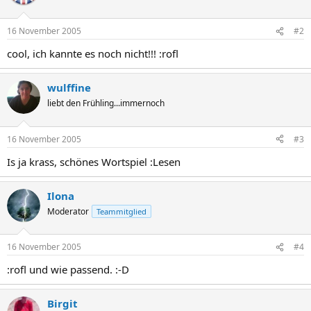
16 November 2005
#2
cool, ich kannte es noch nicht!!! :rofl
wulffine
liebt den Frühling...immernoch
16 November 2005
#3
Is ja krass, schönes Wortspiel :Lesen
Ilona
Moderator
Teammitglied
16 November 2005
#4
:rofl und wie passend. :-D
Birgit