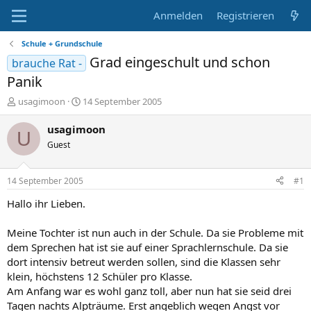
Anmelden
Registrieren
Schule + Grundschule
Grad eingeschult und schon
brauche Rat -
Panik
E
E
usagimoon
14 September 2005
r
r
s
s
usagimoon
U
t
t
Guest
e
e
l
l
l
l
14 September 2005
#1
e
t
r
a
Hallo ihr Lieben.
m
Meine Tochter ist nun auch in der Schule. Da sie Probleme mit
dem Sprechen hat ist sie auf einer Sprachlernschule. Da sie
dort intensiv betreut werden sollen, sind die Klassen sehr
klein, höchstens 12 Schüler pro Klasse.
Am Anfang war es wohl ganz toll, aber nun hat sie seid drei
Tagen nachts Alpträume. Erst angeblich wegen Angst vor