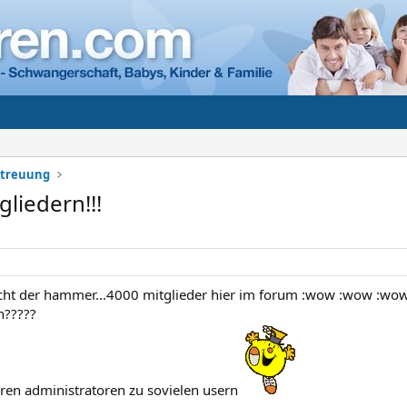
etreuung
gliedern!!!
 echt der hammer...4000 mitglieder hier im forum :wow :wow :wow 
n?????
eren administratoren zu sovielen usern