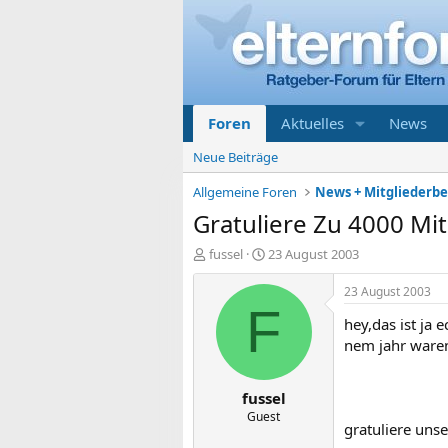
Foren
Aktuelles
News
Neue Beiträge
Allgemeine Foren
News + Mitgliederb
Gratuliere Zu 4000 Mit
E
E
fussel
23 August 2003
r
r
s
s
23 August 2003
t
t
F
hey,das ist ja
e
e
l
l
nem jahr ware
l
l
e
t
fussel
r
a
m
Guest
gratuliere uns