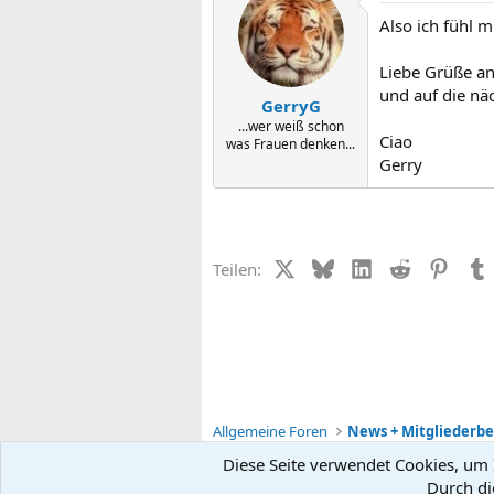
Also ich fühl 
Liebe Grüße an
und auf die nä
GerryG
...wer weiß schon
Ciao
was Frauen denken...
Gerry
X (Twitter)
Bluesky
LinkedIn
Reddit
Pinter
Teilen:
Allgemeine Foren
News + Mitgliederb
Diese Seite verwendet Cookies, um I
Durch di