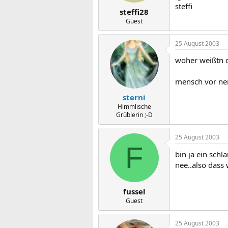
steffi
steffi28
Guest
25 August 2003
woher weißtn d
mensch vor ne
sterni
Himmlische
Grüblerin ;-D
25 August 2003
F
bin ja ein schl
nee..also dass
fussel
Guest
25 August 2003