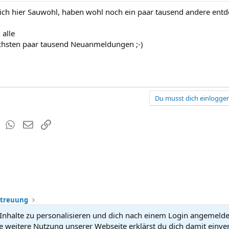
mich hier Sauwohl, haben wohl noch ein paar tausend andere entd
 alle
chsten paar tausend Neuanmeldungen ;-)
Du musst dich einloggen
est
Tumblr
WhatsApp
E-Mail
Link
etreuung
nhalte zu personalisieren und dich nach einem Login angemeldet 
Kontakt
Nutzun
e weitere Nutzung unserer Webseite erklärst du dich damit einve