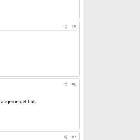
#5
#6
h angemeldet hat.
#7