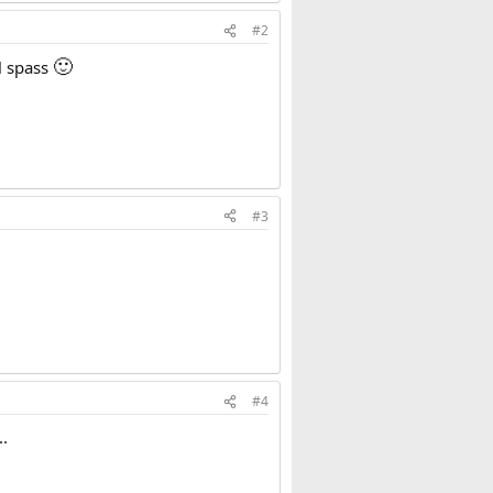
#2
🙂
l spass
#3
#4
..