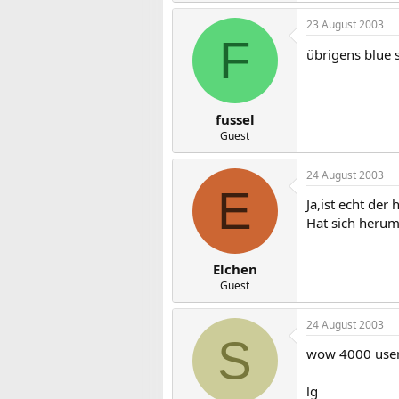
23 August 2003
F
übrigens blue 
fussel
Guest
24 August 2003
E
Ja,ist echt de
Hat sich herum
Elchen
Guest
24 August 2003
S
wow 4000 user i
lg