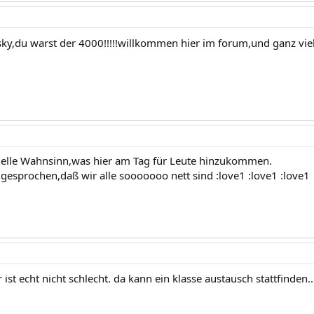
sky,du warst der 4000!!!!!willkommen hier im forum,und ganz vie
r helle Wahnsinn,was hier am Tag für Leute hinzukommen.
gesprochen,daß wir alle sooooooo nett sind :love1 :love1 :love1
st echt nicht schlecht. da kann ein klasse austausch stattfinden..