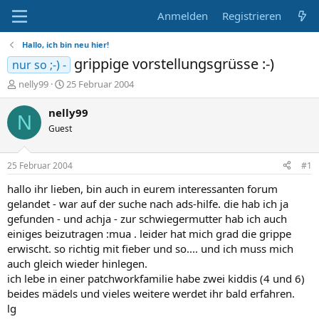
Anmelden
Registrieren
Hallo, ich bin neu hier!
grippige vorstellungsgrüsse :-)
nur so ;-) -
E
E
nelly99
25 Februar 2004
r
r
s
s
nelly99
N
t
t
Guest
e
e
l
l
l
l
25 Februar 2004
#1
e
t
r
a
hallo ihr lieben, bin auch in eurem interessanten forum
m
gelandet - war auf der suche nach ads-hilfe. die hab ich ja
gefunden - und achja - zur schwiegermutter hab ich auch
einiges beizutragen :mua . leider hat mich grad die grippe
erwischt. so richtig mit fieber und so.... und ich muss mich
auch gleich wieder hinlegen.
ich lebe in einer patchworkfamilie habe zwei kiddis (4 und 6)
beides mädels und vieles weitere werdet ihr bald erfahren.
lg