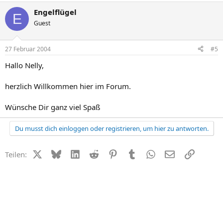
Engelflügel
E
Guest
27 Februar 2004
#5
Hallo Nelly,
herzlich Willkommen hier im Forum.
Wünsche Dir ganz viel Spaß
Du musst dich einloggen oder registrieren, um hier zu antworten.
X (Twitter)
Bluesky
LinkedIn
Reddit
Pinterest
Tumblr
WhatsApp
E-Mail
Link
Teilen: