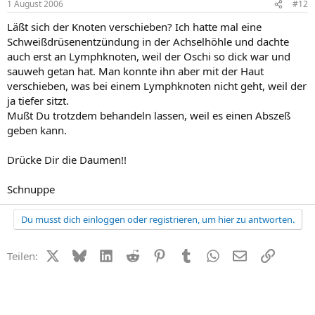
1 August 2006
#12
Läßt sich der Knoten verschieben? Ich hatte mal eine
Schweißdrüsenentzündung in der Achselhöhle und dachte
auch erst an Lymphknoten, weil der Oschi so dick war und
sauweh getan hat. Man konnte ihn aber mit der Haut
verschieben, was bei einem Lymphknoten nicht geht, weil der
ja tiefer sitzt.
Mußt Du trotzdem behandeln lassen, weil es einen Abszeß
geben kann.
Drücke Dir die Daumen!!
Schnuppe
Du musst dich einloggen oder registrieren, um hier zu antworten.
X (Twitter)
Bluesky
LinkedIn
Reddit
Pinterest
Tumblr
WhatsApp
E-Mail
Link
Teilen: