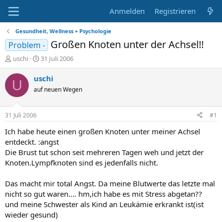
Anmelden
Registrieren
Gesundheit, Wellness + Psychologie
Großen Knoten unter der Achsel!!
Problem -
E
E
uschi
31 Juli 2006
r
r
s
s
uschi
U
t
t
auf neuen Wegen
e
e
l
l
l
l
31 Juli 2006
#1
e
t
r
a
Ich habe heute einen großen Knoten unter meiner Achsel
m
entdeckt. :angst
Die Brust tut schon seit mehreren Tagen weh und jetzt der
Knoten.Lympfknoten sind es jedenfalls nicht.
Das macht mir total Angst. Da meine Blutwerte das letzte mal
nicht so gut waren.... hm,ich habe es mit Stress abgetan??
und meine Schwester als Kind an Leukämie erkrankt ist(ist
wieder gesund)