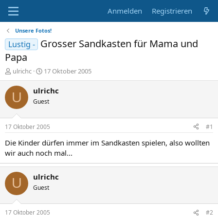
Anmelden
Registrieren
Unsere Fotos!
Grosser Sandkasten für Mama und
Lustig -
Papa
E
E
ulrichc
17 Oktober 2005
r
r
s
s
ulrichc
U
t
t
Guest
e
e
l
l
l
l
17 Oktober 2005
#1
e
t
r
a
Die Kinder dürfen immer im Sandkasten spielen, also wollten
m
wir auch noch mal...
ulrichc
U
Guest
17 Oktober 2005
#2