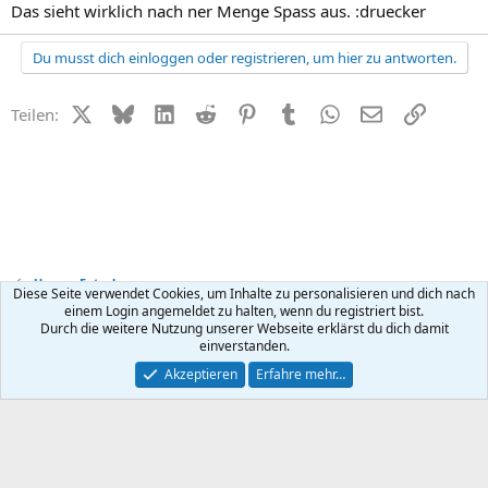
Das sieht wirklich nach ner Menge Spass aus. :druecker
Du musst dich einloggen oder registrieren, um hier zu antworten.
X (Twitter)
Bluesky
LinkedIn
Reddit
Pinterest
Tumblr
WhatsApp
E-Mail
Link
Teilen:
Unsere Fotos!
Diese Seite verwendet Cookies, um Inhalte zu personalisieren und dich nach
einem Login angemeldet zu halten, wenn du registriert bist.
Durch die weitere Nutzung unserer Webseite erklärst du dich damit
Kontakt
Nutzungsbedingungen
Datenschutz
Hilfe
R
einverstanden.
S
S
®
Community platform by XenForo
© 2010-2026 XenForo Ltd.
Akzeptieren
Erfahre mehr…