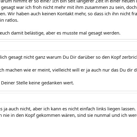
arum nimmt er so eine? Ich bin seit längerer Zeit in einer neuen
h gesagt war ich froh nicht mehr mit ihm zusammen zu sein, doch
n. Wir haben auch keinen Kontakt mehr, so dass ich ihn nicht f
in ratlos.
h euch damit belästige, aber es musste mal gesagt werden.
rlich gesagt nicht ganz warum Du Dir darüber so den Kopf zerbric
ch machen wie er meint, vielleicht will er ja auch nur das Du di
 Deiner Stelle keine gedanken wert.
s ja auch nicht, aber ich kann es nicht einfach links liegen lasse
 nie in den Kopf gekommen wären, sind sie nunmal und ich werde