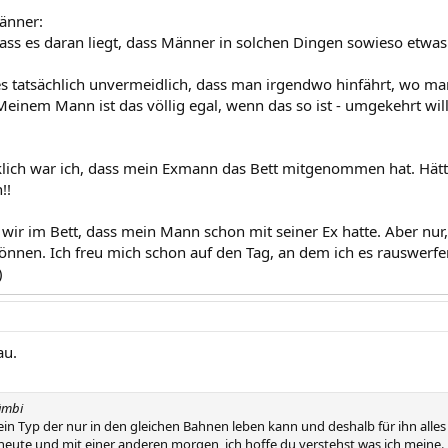
änner:
dass es daran liegt, dass Männer in solchen Dingen sowieso etwas
s tatsächlich unvermeidlich, dass man irgendwo hinfährt, wo m
inem Mann ist das völlig egal, wenn das so ist - umgekehrt will 
lich war ich, dass mein Exmann das Bett mitgenommen hat. Hätte
!!
 wir im Bett, dass mein Mann schon mit seiner Ex hatte. Aber nur
können. Ich freu mich schon auf den Tag, an dem ich es rauswerfen
)
au.
ämbi
er ein Typ der nur in den gleichen Bahnen leben kann und deshalb für ihn alles 
 heute und mit einer anderen morgen, ich hoffe du verstehst was ich meine.