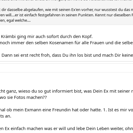
mit dir dasselbe abgelaufen, wie mit seinen Ex'en vorher, nur wusstest du das 
n will....er ist einfach festgefahren in seinen Punkten. Kennt nur dieselben P
en, egal welche....
Krämbi ging mir auch sofort durch den Kopf.
h noch immer den selben Kosenamen für alle Frauen und die selben
. Dann sei erst recht froh, dass Du ihn los bist und mach Dir ke
icht ganz, wieso du so gut informiert bist, was Dein Ex mit sein
 wo sie Fotos machen??
mal ob mein Exmann eine Freundin hat oder hatte. 1. Ist es mir 
ts an.
n Ex einfach machen was er will und lebe Dein Leben weiter, ohn