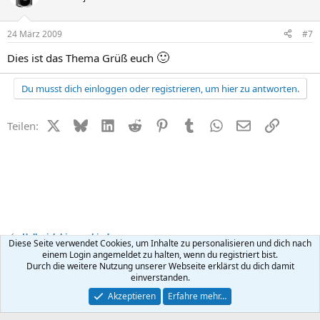
24 März 2009
#7
🙂
Dies ist das Thema Grüß euch
Du musst dich einloggen oder registrieren, um hier zu antworten.
X (Twitter)
Bluesky
LinkedIn
Reddit
Pinterest
Tumblr
WhatsApp
E-Mail
Link
Teilen:
Hallo, ich bin neu hier!
Diese Seite verwendet Cookies, um Inhalte zu personalisieren und dich nach
einem Login angemeldet zu halten, wenn du registriert bist.
Durch die weitere Nutzung unserer Webseite erklärst du dich damit
Kontakt
Nutzungsbedingungen
Datenschutz
Hilfe
R
einverstanden.
S
S
®
Community platform by XenForo
© 2010-2026 XenForo Ltd.
Akzeptieren
Erfahre mehr…