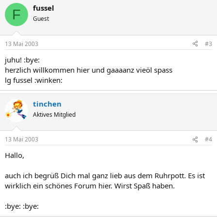
fussel
F
Guest
13 Mai 2003
#3
juhu! :bye:
herzlich willkommen hier und gaaaanz vieöl spass
lg fussel :winken:
tinchen
Aktives Mitglied
13 Mai 2003
#4
Hallo,
auch ich begrüß Dich mal ganz lieb aus dem Ruhrpott. Es ist
wirklich ein schönes Forum hier. Wirst Spaß haben.
:bye: :bye: