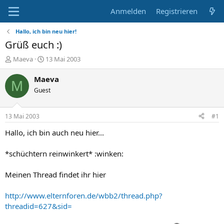
Anmelden
Registrieren
Hallo, ich bin neu hier!
Grüß euch :)
E
E
Maeva
13 Mai 2003
r
r
s
s
Maeva
M
t
t
Guest
e
e
l
l
l
l
13 Mai 2003
#1
e
t
r
a
Hallo, ich bin auch neu hier...
m
*schüchtern reinwinkert* :winken:
Meinen Thread findet ihr hier
http://www.elternforen.de/wbb2/thread.php?
threadid=627&sid=