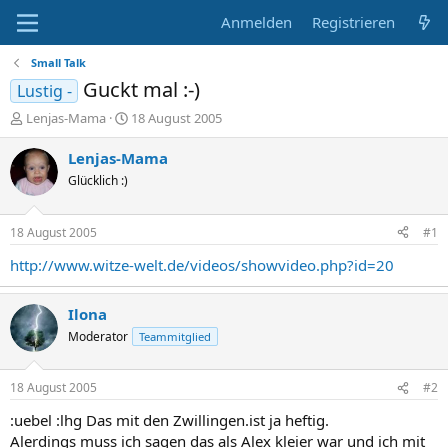
Anmelden
Registrieren
Small Talk
Guckt mal :-)
Lustig -
E
E
Lenjas-Mama
18 August 2005
r
r
s
s
Lenjas-Mama
t
t
Glücklich :)
e
e
l
l
l
l
18 August 2005
#1
e
t
r
a
http://www.witze-welt.de/videos/showvideo.php?id=20
m
Ilona
Moderator
Teammitglied
18 August 2005
#2
:uebel :lhg Das mit den Zwillingen.ist ja heftig.
Alerdings muss ich sagen das als Alex kleier war und ich mit