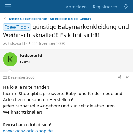
Anmelden
Registrieren
Meine Geburtsberichte - So erlebte ich die Geburt
günstige Babymarkenkleidung und
Idee/Tipp -
Weihnachtsknaller!!! Es lohnt sich!!!
E
E
kidsworld
22 Dezember 2003
r
r
s
s
kidsworld
K
t
t
Guest
e
e
l
l
l
l
22 Dezember 2003
#1
e
t
r
a
Hallo alle miteinander!
m
hier im Shop gibt´s preiswerte Baby- und Kindermode und
Artikel von bekannten Herstellern!
Jeden Monat tolle Angebote und zur Zeit die absoluten
Weihnachtsknaller!
Reinschauen lohnt sich!
www.kidsworld-shop.de