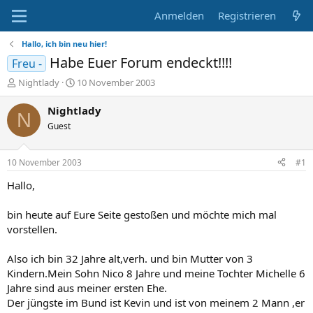
Anmelden
Registrieren
Hallo, ich bin neu hier!
Habe Euer Forum endeckt!!!!
Freu -
E
E
Nightlady
10 November 2003
r
r
s
s
Nightlady
N
t
t
Guest
e
e
l
l
l
l
10 November 2003
#1
e
t
r
a
Hallo,
m
bin heute auf Eure Seite gestoßen und möchte mich mal
vorstellen.
Also ich bin 32 Jahre alt,verh. und bin Mutter von 3
Kindern.Mein Sohn Nico 8 Jahre und meine Tochter Michelle 6
Jahre sind aus meiner ersten Ehe.
Der jüngste im Bund ist Kevin und ist von meinem 2 Mann ,er