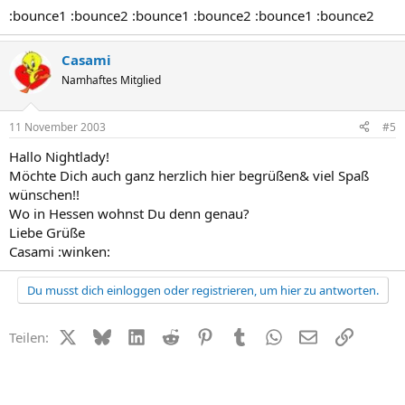
:bounce1 :bounce2 :bounce1 :bounce2 :bounce1 :bounce2
Casami
Namhaftes Mitglied
11 November 2003
#5
Hallo Nightlady!
Möchte Dich auch ganz herzlich hier begrüßen& viel Spaß
wünschen!!
Wo in Hessen wohnst Du denn genau?
Liebe Grüße
Casami :winken:
Du musst dich einloggen oder registrieren, um hier zu antworten.
X (Twitter)
Bluesky
LinkedIn
Reddit
Pinterest
Tumblr
WhatsApp
E-Mail
Link
Teilen: