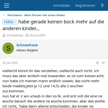
Anmelden
Registrieren
Patchwork - Mein Partner hat schon Kinder
habe gerade keinen bock mehr auf die
Hilfe! -
anderen kinder...
E
E
Schneehase
26 Juli 2005
r
r
s
s
Schneehase
S
t
t
Aktives Mitglied
e
e
l
l
l
l
26 Juli 2005
#1
e
t
r
a
vielleicht könnt ihr das verstehen, vielleicht auch nicht. ich
m
muss das aber einfach mal loswerden. es ist zum kotzen.echt.
nun habe ich meinen mann endlich soweit, das nicht mehr
beide mädels(jetzt ja 12 und 14,5) alle 2 wochen
zus.kommen.
nun hat er 2 wo urlaub in den so.fe. und erst soll die eine ne
woche danach die andere ne woche kommen. aber das wollte
ich nicht, ´habe dann alleine entschieden, die kinder ne