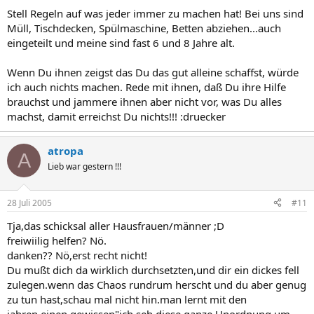
Stell Regeln auf was jeder immer zu machen hat! Bei uns sind
Müll, Tischdecken, Spülmaschine, Betten abziehen...auch
eingeteilt und meine sind fast 6 und 8 Jahre alt.
Wenn Du ihnen zeigst das Du das gut alleine schaffst, würde
ich auch nichts machen. Rede mit ihnen, daß Du ihre Hilfe
brauchst und jammere ihnen aber nicht vor, was Du alles
machst, damit erreichst Du nichts!!! :druecker
atropa
A
Lieb war gestern !!!
28 Juli 2005
#11
Tja,das schicksal aller Hausfrauen/männer ;D
freiwiilig helfen? Nö.
danken?? Nö,erst recht nicht!
Du mußt dich da wirklich durchsetzten,und dir ein dickes fell
zulegen.wenn das Chaos rundrum herscht und du aber genug
zu tun hast,schau mal nicht hin.man lernt mit den
jahren,einen gewissen"ich seh diese ganze Unordnung um