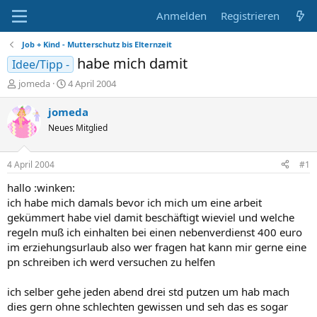
Anmelden
Registrieren
Job + Kind - Mutterschutz bis Elternzeit
habe mich damit
Idee/Tipp -
E
E
jomeda
4 April 2004
r
r
s
s
jomeda
t
t
Neues Mitglied
e
e
l
l
l
l
4 April 2004
#1
e
t
r
a
hallo :winken:
m
ich habe mich damals bevor ich mich um eine arbeit
gekümmert habe viel damit beschäftigt wieviel und welche
regeln muß ich einhalten bei einen nebenverdienst 400 euro
im erziehungsurlaub also wer fragen hat kann mir gerne eine
pn schreiben ich werd versuchen zu helfen
ich selber gehe jeden abend drei std putzen um hab mach
dies gern ohne schlechten gewissen und seh das es sogar