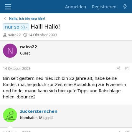
Anmelden
Registrieren
Hallo, ich bin neu hier!
Halli Hallo!
nur so ;-) -
E
E
naira22
14 Oktober 2003
r
r
s
s
naira22
N
t
t
Guest
e
e
l
l
l
l
14 Oktober 2003
#1
e
t
r
a
Bin seit gestern neu hier. Ich bin 22 Jahre alt, habe keine
m
Kinder, mache jedoch zur Zeit eine Ausbildung zur Erzieherin
und finde, mann kann sich hier gute Tipps und Ratschläge
holen. :bounce2
zuckersternchen
Namhaftes Mitglied