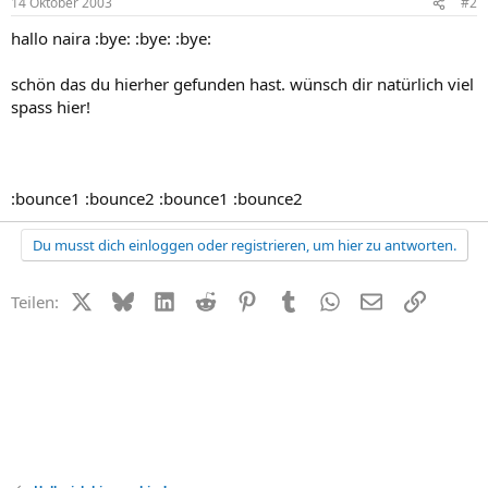
14 Oktober 2003
#2
hallo naira :bye: :bye: :bye:
schön das du hierher gefunden hast. wünsch dir natürlich viel
spass hier!
:bounce1 :bounce2 :bounce1 :bounce2
Du musst dich einloggen oder registrieren, um hier zu antworten.
X (Twitter)
Bluesky
LinkedIn
Reddit
Pinterest
Tumblr
WhatsApp
E-Mail
Link
Teilen: