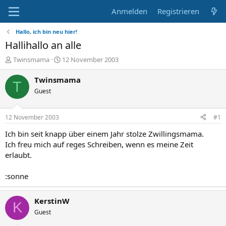
Anmelden
Registrieren
Hallo, ich bin neu hier!
Hallihallo an alle
E
E
Twinsmama
12 November 2003
r
r
s
s
Twinsmama
T
t
t
Guest
e
e
l
l
l
l
12 November 2003
#1
e
t
r
a
Ich bin seit knapp über einem Jahr stolze Zwillingsmama.
m
Ich freu mich auf reges Schreiben, wenn es meine Zeit
erlaubt.
:sonne
KerstinW
K
Guest