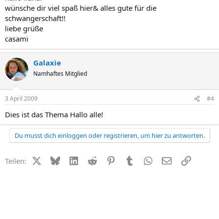
wünsche dir viel spaß hier& alles gute für die
schwangerschaft!!
liebe grüße
casami
Galaxie
Namhaftes Mitglied
3 April 2009
#4
Dies ist das Thema Hallo alle!
Du musst dich einloggen oder registrieren, um hier zu antworten.
X (Twitter)
Bluesky
LinkedIn
Reddit
Pinterest
Tumblr
WhatsApp
E-Mail
Link
Teilen: