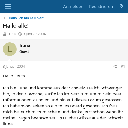
Anmelden
Registrieren
Hallo, ich bin neu hier!
Hallo alle!
E
E
liuna
3 Januar 2004
r
r
s
s
liuna
L
t
t
Guest
e
e
l
l
l
l
3 Januar 2004
#1
e
t
r
a
Hallo Leuts
m
Ich bin liuna und komme aus der Schweiz. Da ich Schwanger
bin, in der 7. Woche, surfte ich im Netz rum um mir ein paar
Informationen zu holen und bin auf dieses Forum gestossen.
Ich habe :wow selten so ein tolles Board gesehen. Ich freu
mich bei euch mitzumischeln und danke jetzt schon wenn ihr
meine Fragen beantwortet... ;D Liebe Grüsse aus der Schweiz
liuna