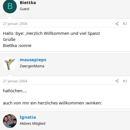
Biettka
B
Guest
27 Januar 2004
#2
Hallo :bye: ,Herzlich Willkommen und viel Spass!
Grüße
Biettka :sonne
mausepieps
ZwergenMama
27 Januar 2004
#3
hallöchen....
auch von mir ein herzliches willkommen :winken:
Ignatia
Aktives Mitglied