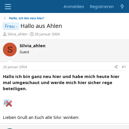
Anmelden
Registrieren
Hallo, ich bin neu hier!
Hallo aus Ahlen
Freu -
E
E
Silvia_ahlen
26 Januar 2004
r
r
s
s
Silvia_ahlen
S
t
t
Guest
e
e
l
l
l
l
26 Januar 2004
#1
e
t
r
a
Hallo ich bin ganz neu hier und habe mich heute hier
m
mal umgeschaut und werde mich hier sicher rege
beteiligen.
Lieben Gruß an Euch alle Silvi :winken: