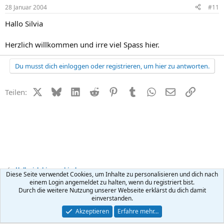
28 Januar 2004
#11
Hallo Silvia
Herzlich willkommen und irre viel Spass hier.
Du musst dich einloggen oder registrieren, um hier zu antworten.
X (Twitter)
Bluesky
LinkedIn
Reddit
Pinterest
Tumblr
WhatsApp
E-Mail
Link
Teilen:
Hallo, ich bin neu hier!
Diese Seite verwendet Cookies, um Inhalte zu personalisieren und dich nach
einem Login angemeldet zu halten, wenn du registriert bist.
Durch die weitere Nutzung unserer Webseite erklärst du dich damit
Kontakt
Nutzungsbedingungen
Datenschutz
Hilfe
R
einverstanden.
S
S
®
Community platform by XenForo
© 2010-2026 XenForo Ltd.
Akzeptieren
Erfahre mehr…