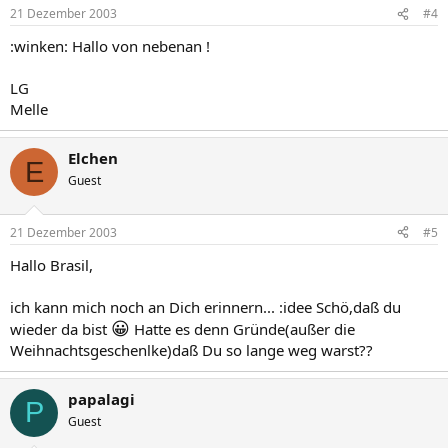
21 Dezember 2003
#4
:winken: Hallo von nebenan !
LG
Melle
Elchen
E
Guest
21 Dezember 2003
#5
Hallo Brasil,
ich kann mich noch an Dich erinnern... :idee Schö,daß du
😀
wieder da bist
Hatte es denn Gründe(außer die
Weihnachtsgeschenlke)daß Du so lange weg warst??
papalagi
P
Guest