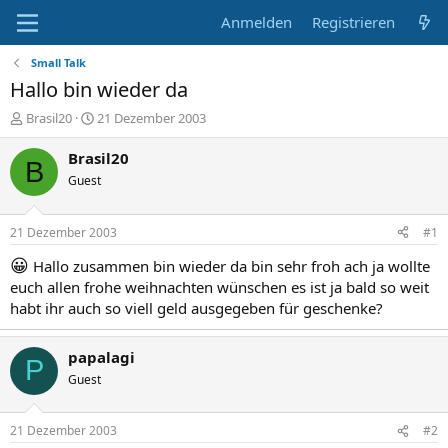
Anmelden
Registrieren
Small Talk
Hallo bin wieder da
E
E
Brasil20
21 Dezember 2003
r
r
s
s
Brasil20
B
t
t
Guest
e
e
l
l
l
l
21 Dezember 2003
#1
e
t
r
a
😀
Hallo zusammen bin wieder da bin sehr froh ach ja wollte
m
euch allen frohe weihnachten wünschen es ist ja bald so weit
habt ihr auch so viell geld ausgegeben für geschenke?
papalagi
P
Guest
21 Dezember 2003
#2