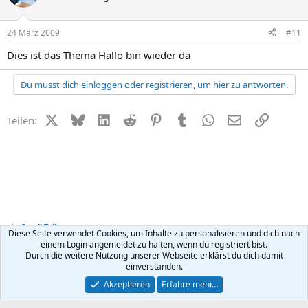
24 März 2009
#11
Dies ist das Thema Hallo bin wieder da
Du musst dich einloggen oder registrieren, um hier zu antworten.
X (Twitter)
Bluesky
LinkedIn
Reddit
Pinterest
Tumblr
WhatsApp
E-Mail
Link
Teilen:
Small Talk
Diese Seite verwendet Cookies, um Inhalte zu personalisieren und dich nach
einem Login angemeldet zu halten, wenn du registriert bist.
Durch die weitere Nutzung unserer Webseite erklärst du dich damit
Kontakt
Nutzungsbedingungen
Datenschutz
Hilfe
R
einverstanden.
S
S
®
Community platform by XenForo
© 2010-2026 XenForo Ltd.
Akzeptieren
Erfahre mehr…