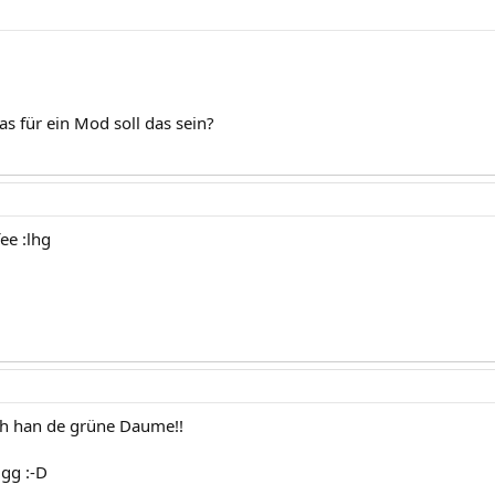
s für ein Mod soll das sein?
ee :lhg
ch han de grüne Daume!!
gg :-D