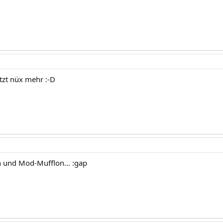
etzt nüx mehr :-D
h und Mod-Mufflon... :gap