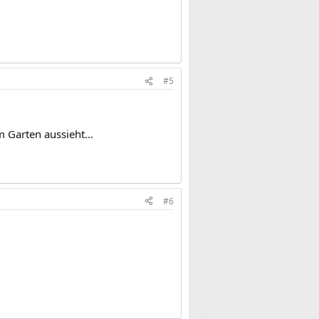
#5
m Garten aussieht...
#6