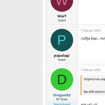
W
Worf
Guest
7 Februar 2005
P
:roflja klar... 
papalagi
Guest
7 Februar 2005
D
Original von pa
Bei MIR wächst 
Dragon82
EF-Team
ach ja? :-D
Teammitglied