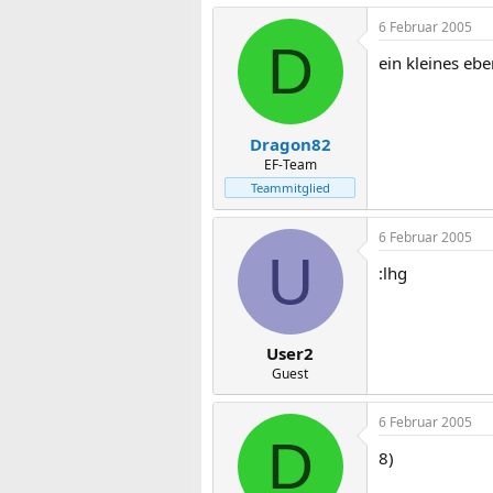
6 Februar 2005
D
ein kleines eb
Dragon82
EF-Team
Teammitglied
6 Februar 2005
U
:lhg
User2
Guest
6 Februar 2005
D
8)