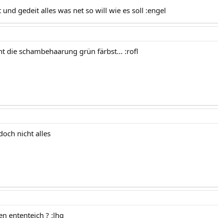
und gedeit alles was net so will wie es soll :engel
t die schambehaarung grün färbst... :rofl
doch nicht alles
n ententeich ? :lhg