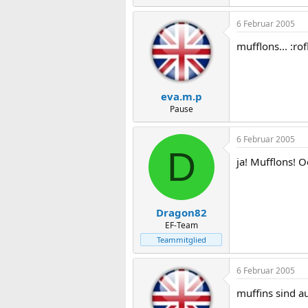
6 Februar 2005
mufflons... :rof
eva.m.p
Pause
6 Februar 2005
D
ja! Mufflons! 
Dragon82
EF-Team
Teammitglied
6 Februar 2005
muffins sind au