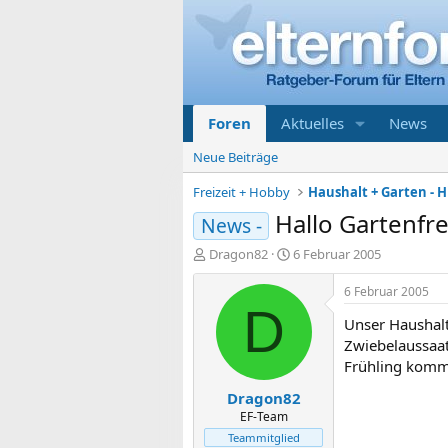
Foren
Aktuelles
News
Neue Beiträge
Freizeit + Hobby
Haushalt + Garten - Hi
Hallo Gartenfr
News -
E
E
Dragon82
6 Februar 2005
r
r
s
s
6 Februar 2005
t
t
D
Unser Haushalt
e
e
l
l
Zwiebelaussaat 
l
l
Frühling komm
e
t
Dragon82
r
a
m
EF-Team
Teammitglied