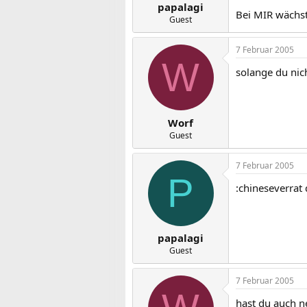
papalagi
Bei MIR wächst 
Guest
7 Februar 2005
W
solange du nich
Worf
Guest
7 Februar 2005
P
:chineseverrat 
papalagi
Guest
7 Februar 2005
hast du auch ne