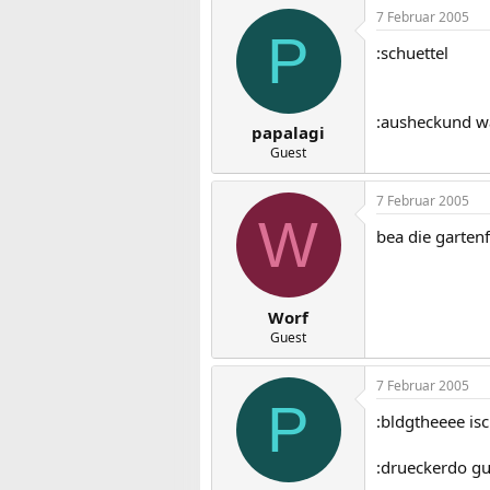
7 Februar 2005
P
:schuettel
:ausheckund wa
papalagi
Guest
7 Februar 2005
W
bea die gartenf
Worf
Guest
7 Februar 2005
P
:bldgtheeee is
:drueckerdo gu