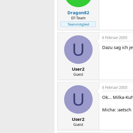
Dragon82
EF-Team
Teammitglied
6 Februar 2005
U
Dazu sag ich j
User2
Guest
6 Februar 2005
U
Ok... Milka-Ku
Micha: :aetsch
User2
Guest