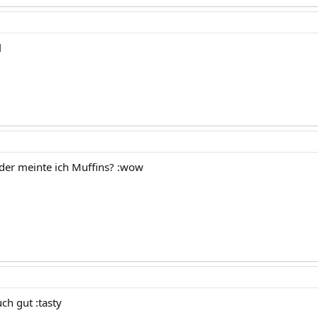
l
Oder meinte ich Muffins? :wow
ch gut :tasty