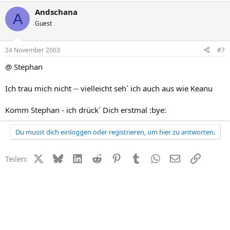
Andschana
A
Guest
24 November 2003
#7
@ Stephan
Ich trau mich nicht -- vielleicht seh´ ich auch aus wie Keanu
Komm Stephan - ich drück´ Dich erstmal :bye:
Du musst dich einloggen oder registrieren, um hier zu antworten.
X (Twitter)
Bluesky
LinkedIn
Reddit
Pinterest
Tumblr
WhatsApp
E-Mail
Link
Teilen: