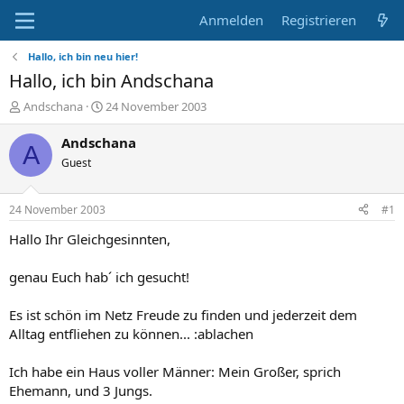
Anmelden
Registrieren
Hallo, ich bin neu hier!
Hallo, ich bin Andschana
E
E
Andschana
24 November 2003
r
r
s
s
Andschana
A
t
t
Guest
e
e
l
l
l
l
24 November 2003
#1
e
t
r
a
Hallo Ihr Gleichgesinnten,
m
genau Euch hab´ ich gesucht!
Es ist schön im Netz Freude zu finden und jederzeit dem
Alltag entfliehen zu können... :ablachen
Ich habe ein Haus voller Männer: Mein Großer, sprich
Ehemann, und 3 Jungs.