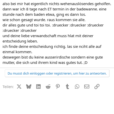
also bei mir hat eigentlich nichts wehenauslösendes geholfen.
dann war ich 8 tage nach ET termin in der badewanne. eine
stunde nach dem baden etwa, ging es dann los.
wie schon gesagt wurde. raus kommen sie alle.
dir alles gute und toi toi toi. :druecker :druecker :druecker
:druecker :druecker
und deine liebe verwandschaft muss hlat mit deiner
entscheidung leben.
ich finde deine entscheidung richtig. las sie nciht alle auf
einmal kommen.
deswegen bist du keine ausserirdische sondern eine gute
mutter, die sich und ihrem kind was gutes tut. ;D
Du musst dich einloggen oder registrieren, um hier zu antworten.
X (Twitter)
Bluesky
LinkedIn
Reddit
Pinterest
Tumblr
WhatsApp
E-Mail
Link
Teilen: