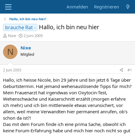
Anmelden
Registrieren
Hallo, ich bin neu hier!
Hallo, ich bin neu hier
brauche Rat -
E
E
Nixe
2 Juni 2005
r
r
s
s
Nixe
N
t
t
Mitglied
e
e
l
l
l
l
2 Juni 2005
#1
e
t
r
a
Hallo, ich heisse Nicole, bin 29 Jahre und bin jetzt 6 Tage über
m
Geburtstermin. Hat jemand wehenauslösende Tipps für mich?
Mein Frauenarzt hat irgendwas von Oxytocin-Test,
Wehenschwäche und Kaiserschnitt erzählt (morgen erfahre
ich mehr) und ich bin mittlerweile etwas verunsichert, vor
allem, weil meine Verwandten hier permanent anrufen, ob's
schon da ist?!
Das mit dem Forum finde ich eine prima Sache, obwohl ich
keine Forum-Erfahrung habe und mich hier noch nicht so gut