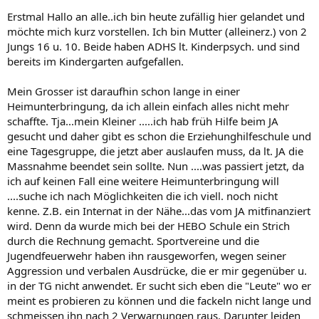
Erstmal Hallo an alle..ich bin heute zufällig hier gelandet und
möchte mich kurz vorstellen. Ich bin Mutter (alleinerz.) von 2
Jungs 16 u. 10. Beide haben ADHS lt. Kinderpsych. und sind
bereits im Kindergarten aufgefallen.
Mein Grosser ist daraufhin schon lange in einer
Heimunterbringung, da ich allein einfach alles nicht mehr
schaffte. Tja...mein Kleiner .....ich hab früh Hilfe beim JA
gesucht und daher gibt es schon die Erziehunghilfeschule und
eine Tagesgruppe, die jetzt aber auslaufen muss, da lt. JA die
Massnahme beendet sein sollte. Nun ....was passiert jetzt, da
ich auf keinen Fall eine weitere Heimunterbringung will
....suche ich nach Möglichkeiten die ich viell. noch nicht
kenne. Z.B. ein Internat in der Nähe...das vom JA mitfinanziert
wird. Denn da wurde mich bei der HEBO Schule ein Strich
durch die Rechnung gemacht. Sportvereine und die
Jugendfeuerwehr haben ihn rausgeworfen, wegen seiner
Aggression und verbalen Ausdrücke, die er mir gegenüber u.
in der TG nicht anwendet. Er sucht sich eben die "Leute" wo er
meint es probieren zu können und die fackeln nicht lange und
schmeissen ihn nach 2 Verwarnungen raus. Darunter leiden