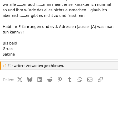
wir alle ......er auch......man meint er sei karakterlich nunmal
so und ihm würde das alles nichts ausmachen....glaub ich
aber nicht.....er gibt es nicht zu und frisst rein.
Habt ihr Erfahrungen und evtl. Adressen (ausser JA) was man
tun kann???
Bis bald
Gruss
Sabine
Für weitere Antworten geschlossen.
X (Twitter)
Bluesky
LinkedIn
Reddit
Pinterest
Tumblr
WhatsApp
E-Mail
Link
Teilen: