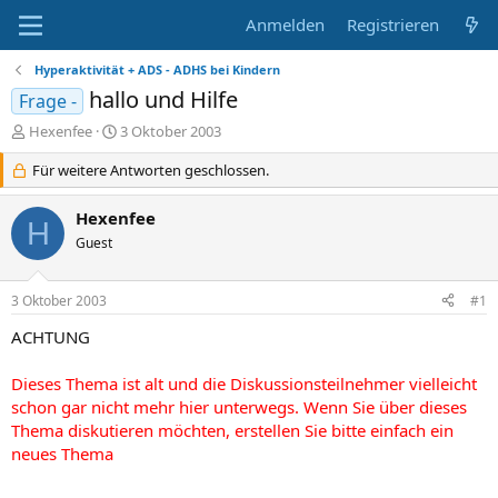
Anmelden
Registrieren
Hyperaktivität + ADS - ADHS bei Kindern
hallo und Hilfe
Frage -
E
E
Hexenfee
3 Oktober 2003
r
r
s
Für weitere Antworten geschlossen.
s
t
t
e
e
Hexenfee
H
l
l
Guest
l
l
e
t
r
a
3 Oktober 2003
#1
m
ACHTUNG
Dieses Thema ist alt und die Diskussionsteilnehmer vielleicht
schon gar nicht mehr hier unterwegs. Wenn Sie über dieses
Thema diskutieren möchten, erstellen Sie bitte einfach ein
neues Thema