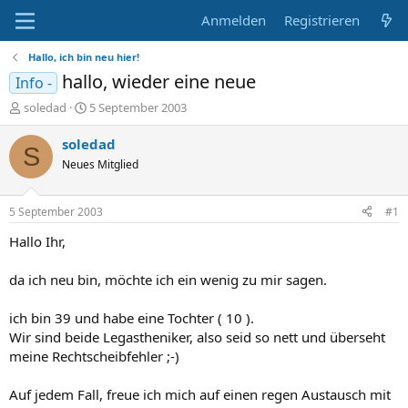
Anmelden
Registrieren
Hallo, ich bin neu hier!
hallo, wieder eine neue
Info -
E
E
soledad
5 September 2003
r
r
s
s
soledad
S
t
t
Neues Mitglied
e
e
l
l
l
l
5 September 2003
#1
e
t
r
a
Hallo Ihr,
m
da ich neu bin, möchte ich ein wenig zu mir sagen.
ich bin 39 und habe eine Tochter ( 10 ).
Wir sind beide Legastheniker, also seid so nett und überseht
meine Rechtscheibfehler ;-)
Auf jedem Fall, freue ich mich auf einen regen Austausch mit