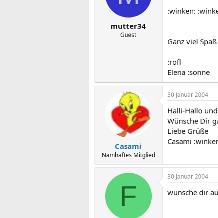
:winken: :wink
mutter34
Guest
Ganz viel Spaß
:rofl
Elena :sonne
30 Januar 2004
Halli-Hallo und
Wünsche Dir ga
Liebe Grüße
Casami :winke
Casami
Namhaftes Mitglied
30 Januar 2004
F
wünsche dir au