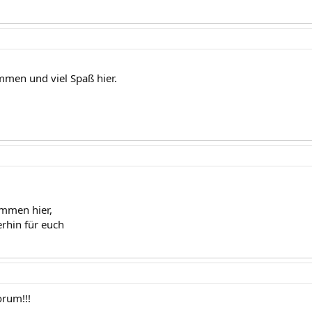
mmen und viel Spaß hier.
ommen hier,
erhin für euch
rum!!!