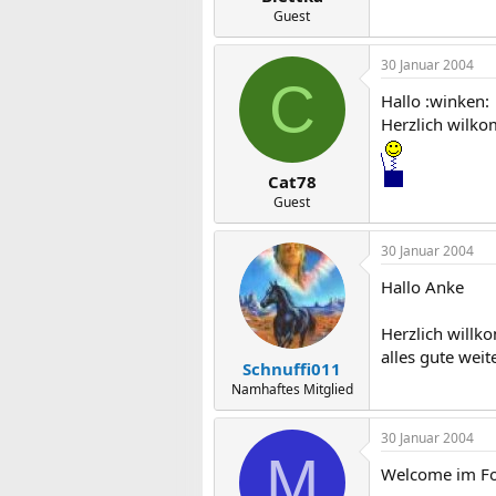
Guest
30 Januar 2004
C
Hallo :winken:
Herzlich wilko
Cat78
Guest
30 Januar 2004
Hallo Anke
Herzlich willk
alles gute weit
Schnuffi011
Namhaftes Mitglied
30 Januar 2004
M
Welcome im Fo