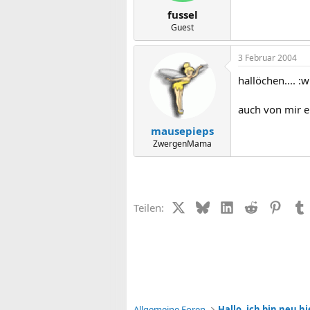
fussel
Guest
3 Februar 2004
hallöchen.... :
auch von mir e
mausepieps
ZwergenMama
X (Twitter)
Bluesky
LinkedIn
Reddit
Pinter
Teilen:
Allgemeine Foren
Hallo, ich bin neu hi