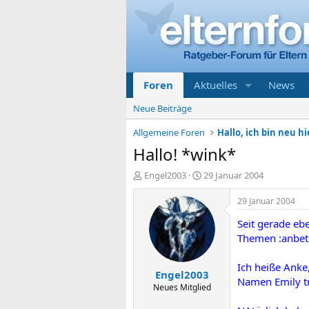
Foren
Aktuelles
News
Neue Beiträge
Allgemeine Foren
Hallo, ich bin neu hi
Hallo! *wink*
E
E
Engel2003
29 Januar 2004
r
r
s
s
29 Januar 2004
t
t
Seit gerade eb
e
e
l
l
Themen :anbet
l
l
e
t
Ich heiße Anke
Engel2003
r
a
Namen Emily t
m
Neues Mitglied