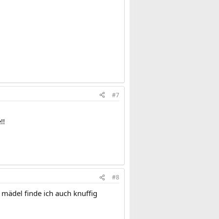
#7
!!
#8
 mädel finde ich auch knuffig