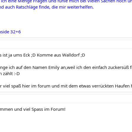
 ich eine Menge Fragen und fühle mich bei vielen Sachen noch unsi
 auch Ratschläge finde, die mir weiterhelfen.
nside 32+6
 ist ja ums Eck ;D Komme aus Walldorf ;D
inge ich auf den Namen Emily an,weil ich den einfach zuckersüß 
 zählt :-D
r viel spaß hier im forum und mit dem etwas verrückten Haufen hi
ommen und viel Spass im Forum!