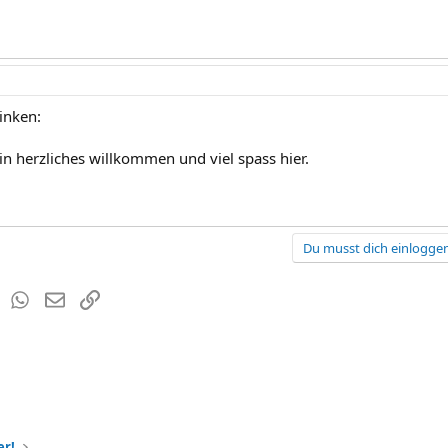
winken:
in herzliches willkommen und viel spass hier.
Du musst dich einloggen
est
Tumblr
WhatsApp
E-Mail
Link
er!