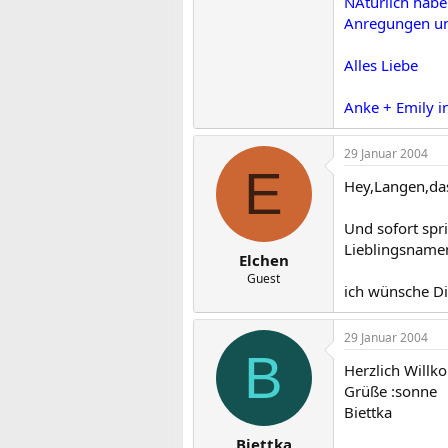
NAtürlich habe
Anregungen und
Alles Liebe
Anke + Emily i
29 Januar 2004
E
Hey,Langen,das
Und sofort spr
Lieblingsnamen
Elchen
Guest
ich wünsche Di
29 Januar 2004
B
Herzlich Willk
Grüße :sonne
Biettka
Biettka