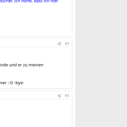
cher. Ich hoffe, dass ich hier
#2
finde und er zu meinen
er :-D :bye:
#3